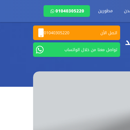
دن
مطورين
01040305220
اتصل الأن
01040305220
د
تواصل معنا من خلال الواتساب