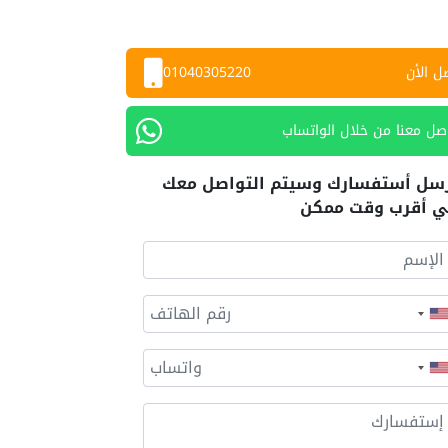
ل الأن
01040305220
صل معنا من خلال الواتساب
سل أستفسارك وسيتم التواصل معك
 أقرب وقت ممكن