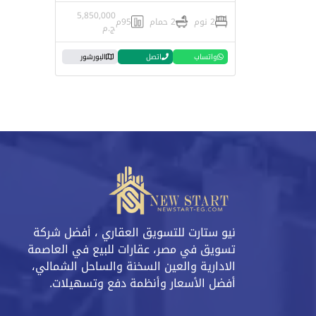
5,850,000
2 نوم
2 حمام
95م
ج.م
واتساب
اتصل
البورشور
نيو ستارت للتسويق العقاري ، أفضل شركة
تسويق في مصر، عقارات للبيع في العاصمة
الادارية والعين السخنة والساحل الشمالي،
أفضل الأسعار وأنظمة دفع وتسهيلات.