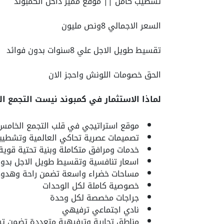
تشطيب كامل || موقع مميز داخل الكمبوند
السعر الاجمالي 8ونص مليون
تقسيط طويل الاجل علي 8سنوات بدون فوائد
الحق خصومات اللونش واحجز الان
لماذا الاستثمار في كمبوند نيست التجمع ا
موقع استراتيجي في قلب التجمع الخامس ي
تصميمات عصرية تحاكي العالمية وتشطيبا
خدمات ومرافق متكاملة وبنية تحتية قوية
اسعار تنافسية وتقسيط طويل الاجل بدون
مساحات خضراء واسعة تضمن راحة وهدوء 
خصوصية كاملة لكل الوحدات
جراجات مخصصة لكل وحدة
نادي اجتماعي ترفيهي
مناطق تجارية وترفيهية متعددة تضمن تس