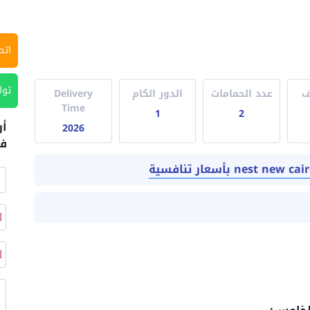
اتص
توا
ف
عدد الحمامات
الدور الكام
Delivery
Time
1
2
أر
2026
في