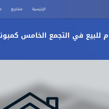
الرئيسية
مشاريع
م
بمقدم 400 الف شقة 130م للبيع في التجمع الخامس كمبون