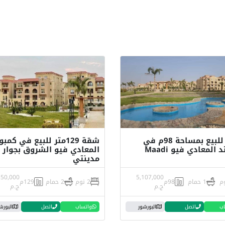
شقة للبيع بمساحة 98م في
شقة 129متر للبيع في كمبو
كمبوند المعادي فيو Maadi
المعادي فيو الشروق بجوار
مدينتي
350,000
5,107,000
1 حمام
98م
2 نوم
2 حمام
129م
ج.م
ج.م
اب
اتصل
البورشور
واتساب
اتصل
البورش