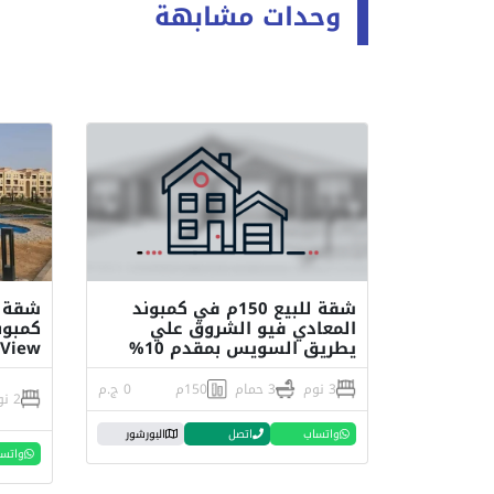
وحدات مشابهة
شقة للبيع 150م في كمبوند
المعادي فيو الشروق علي
يطريق السويس بمقدم 10%
View
3 نوم
3 حمام
150م
0 ج.م
2 نوم
واتساب
اتصل
البورشور
واتس