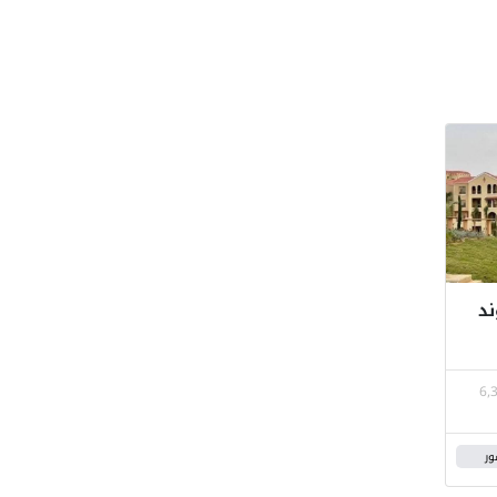
ند
6,
ور