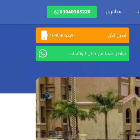
دن
مطورين
01040305220
اتصل الأن
01040305220
تواصل معنا من خلال الواتساب