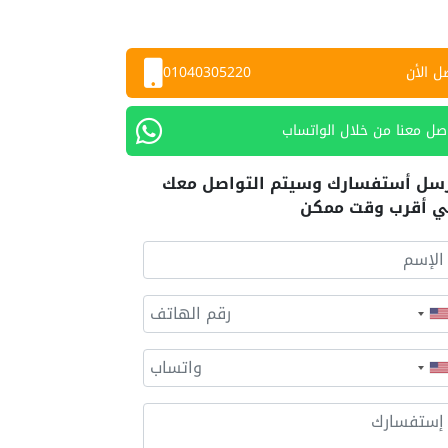
ل الأن
01040305220
صل معنا من خلال الواتساب
سل أستفسارك وسيتم التواصل معك
 أقرب وقت ممكن