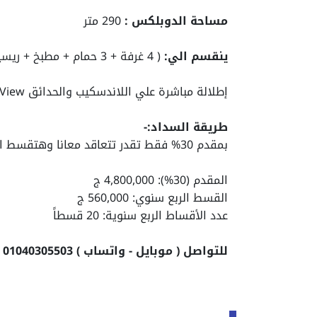
مساحة الدوبلكس :
290 متر
ينقسم الي:
( 4 غرفة + 3 حمام + مطبخ + ريسيبشن كبير )
إطلالة مباشرة علي اللاندسكيب والحدائق Greenery View
طريقة السداد:-
بمقدم 30% فقط تقدر تتعاقد معانا وهتقسط الباقي علي 5 سنين
المقدم (30%): 4,800,000 ج
القسط الربع سنوي: 560,000 ج
عدد الأقساط الربع سنوية: 20 قسطاً
للتواصل ( موبايل - واتساب ) 01040305503