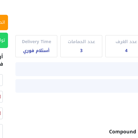
اتص
توا
عدد الغرف
عدد الحمامات
Delivery Time
4
3
أستلام فوري
أر
في