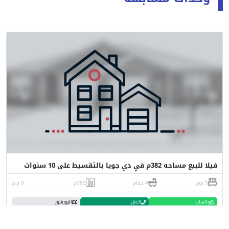
فيلا للبيع مساحه 382م في دي جويا بالتقسيط على 10 سنوات
5 نوم
4 حمام
382م
0 ج.م
واتساب
اتصل
البورشور