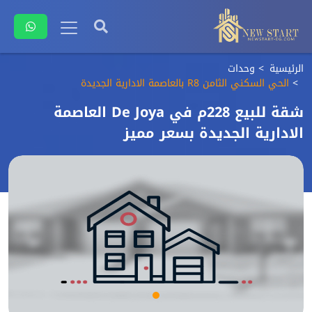
الرئيسية
وحدات
الحي السكني الثامن R8 بالعاصمة الادارية الجديدة
شقة للبيع 228م في De Joya العاصمة
الادارية الجديدة بسعر مميز