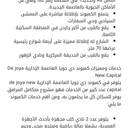
الثامن R8 وتحديدا ً في القطعة رقم B2، وهي من
الأماكن الحيوية بالعاصمة الجديدة.
يتمتع الكمبوند بإطلالة مباشرة على الممشى
السياحي وحي السفارات.
يقع بالقرب من أكبر جاردن في المنطقة السكنية
الثامنة.
الشارع له إطلالة مميزة على أربعة شوارع رئيسية
عرضها 70 متر.
يقع بالقرب من الحديقة المركزية ونادي الزهور.
خدمات ومميزات كمبوند دي جويا العاصمة الإدارية De joya
New Capital
يتوفر في كمبوند دي جويا العاصمة الإدارية de joya new
capital عدد كبير من الخدمات فهو مشروع متكامل المرافق
يوفر للسكان كل ما يحلمون به، ومن أهم خدمات الكمبوند
ما يلي:
يتوفر عدد 2 نادي كلب مجهزة بأحدث الأجهزة
العصرية، يشملا صالة رياضية ومنتجع صحي وجيم