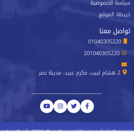
سياسة الخصوصية
خريطة الموقع
تواصل معنا
01040305220
201040305220
2 هشام لبيب، مكرم عبيد، مدينة نصر
جميع الحقوق محفوظة نيو ستارت © 2026 رقم السجل