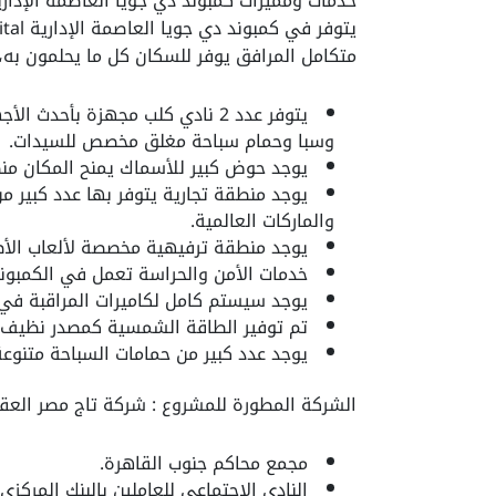
خدمات ومميزات كمبوند دي جويا العاصمة الإدارية joya New Capital
متكامل المرافق يوفر للسكان كل ما يحلمون به،
يتوفر عدد 2 نادي كلب مجهزة بأح
وسبا وحمام سباحة مغلق مخصص للسيدات.
يوجد حوض كبير للأسماك يمنح المكان منظر
يوجد منطقة تجارية يتوفر بها عدد كبير من
والماركات العالمية.
يوجد منطقة ترفيهية مخصصة لألعاب الأطف
خدمات الأمن والحراسة تعمل في الكمبوند
يوجد سيستم كامل لكاميرات المراقبة في ج
تم توفير الطاقة الشمسية كمصدر نظيف و
يوجد عدد كبير من حمامات السباحة متنوعة 
الشركة المطورة للمشروع : شركة تاج مصر العقا
مجمع محاكم جنوب القاهرة.
النادى الاجتماعى للعاملين بالبنك المركزى 