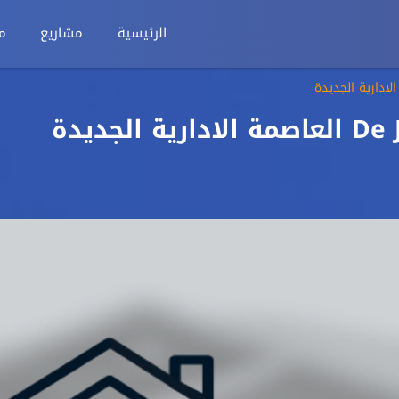
الرئيسية
مشاريع
م
شقة للبيع 228م في De Joya العاصمة الادارية الجديدة