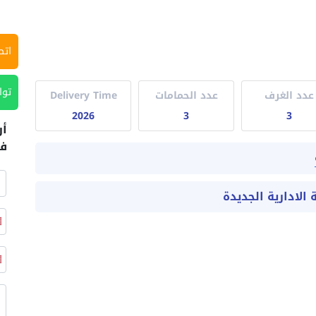
اتص
توا
عدد الغرف
عدد الحمامات
Delivery Time
2026
3
3
أر
في