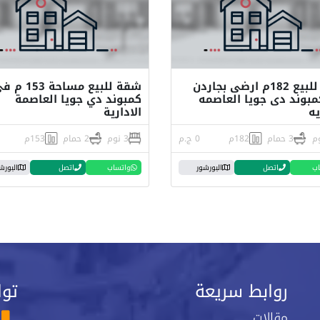
شقه للبيع 182م ارضى بجاردن
شقة للبيع مساحة 153
بوند دى جويا العاصمه
كمبوند دي جويا العاصمة
يه
الادارية
3 حمام
182م
0 ج.م
3 نوم
2 حمام
153م
اب
اتصل
البورشور
واتساب
اتصل
البورش
روابط سريعة
توا
مقالات