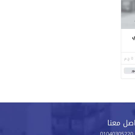
 م في
0 ج.م
ور
صل معنا
01040305220