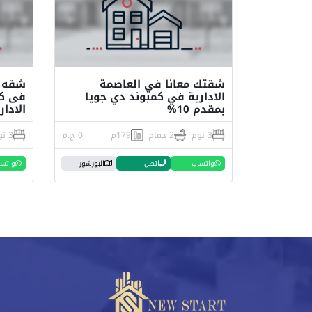
شقتك معانا في العاصمة
الادارية في كمبوند دي جويا
فى كم
بمقدم 10%
الادار
3 نوم
2 حمام
179م
0 ج.م
3 نوم
واتساب
اتصل
البورشور
واتس