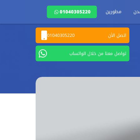
دن
مطورين
01040305220
اتصل الأن
01040305220
تواصل معنا من خلال الواتساب