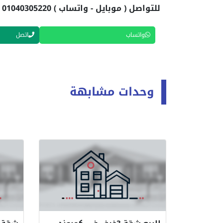
للتواصل ( موبايل - واتساب ) 01040305220
واتساب
اتصل
وحدات مشابهة