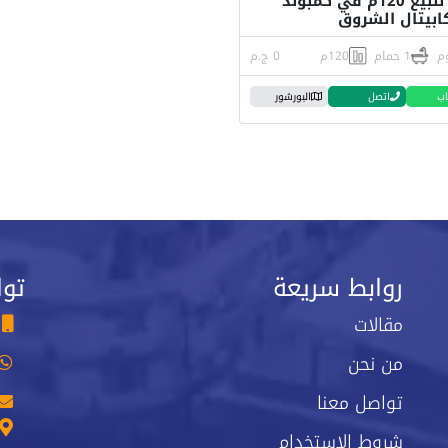
شقة للبيع 120م في كمبوند
كابيتال الشروق
1 حمام
120م
0 ج.م
اب
اتصل
البورشور
روابط سريعة
توا
مقالات
من نحن
تواصل معنا
شروط الاستخدام