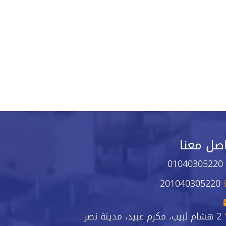
صل معنا
01040305220
201040305220
2 هشام لبيب، مكرم عبيد، مدينة نصر