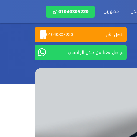
دن
مطورين
01040305220
اتصل الأن
01040305220
تواصل معنا من خلال الواتساب