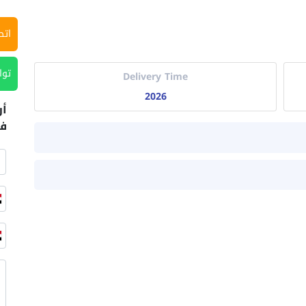
اتص
توا
Delivery Time
2026
أر
في