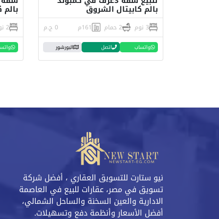
للبيع شقة 3غرف في كمبوند
بالم كابيتال الشروق
بالم 
3 نوم
2 حمام
161م
0 ج.م
2 نوم
واتساب
اتصل
البورشور
واتس
نيو ستارت للتسويق العقاري ، أفضل شركة
تسويق في مصر، عقارات للبيع في العاصمة
الادارية والعين السخنة والساحل الشمالي،
أفضل الأسعار وأنظمة دفع وتسهيلات.