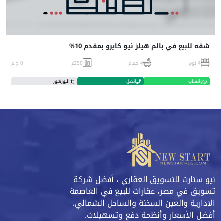
شقه للبيع في بالم هيلز نيو كايرو بمقدم 10%
4 نوم
4 حمام
250م
0 ج.م
واتساب
اتصل
البورشور
نيو ستارت للتسويق العقاري ، أفضل شركة
تسويق في مصر، عقارات للبيع في العاصمة
الادارية والعين السخنة والساحل الشمالي،
أفضل الأسعار وأنظمة دفع وتسهيلات.