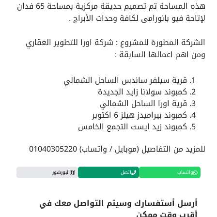
هذه المساحة تم تصميم حديقة مركزية بمساحة 65 فدان
لإتاحة فيو بانورامى لكافة وحدات الأبراج .
الشركة المطورة للمشروع : شركة اورا للتطوير العقاري
ومن اهم اعمالها السابقة :
قرية سيلفر ساندس الساحل الشمالي
كمبوند سولانا زايد الجديدة
قرية اورا الساحل الشمالي
كمبوند بيراميدز هيلز 6 اكتوبر
كمبوند زيد ايست التجمع الخامس
للمزيد من التفاصيل (موبايل / واتساب) 01040305220
واتساب
اتصل
البورشور
أرسل أستفسارك وسيتم التواصل معك في
أقرب وقت ممكن