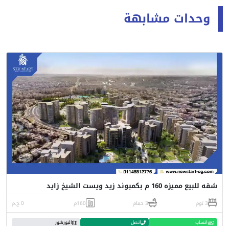
وحدات مشابهة
شقه للبيع مميزه 160 م بكمبوند زيد ويست الشيخ زايد
3 نوم
3 حمام
160م
0 ج.م
واتساب
اتصل
البورشور