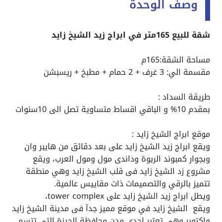
وصف الوحدة
شقة للبيع 165متر في ابراج زيد الشيخ زايد
مساحة الشقة:165م
مقسمة الي: 3 غرف + 2 حمام + مطبخ + ريسبشن
طريقة السداد :
بمقدم 10% و الباقي اقساط متساوية تصل الى 10سنوات
موقع ابراج الشيخ زايد :
ويقع ابراج زيد الشيخ زايد على بعد دقائق من هايبر وان
وبجوار كمبوند الربوة وداندى مول ومول العرب، ويقع
مشروع زد الشيخ زايد فى قلب الشيخ زايد وهي منطقة
تتميز بالرقي والتصميمات ذات مقاييس عالمية.
ويطل ابراج زيد الشيخ زايد على tower complex،
ويقع
الشيخ زايد
في موقع مميز جدآ فى مدينة الشيخ زايد
واكتوبر وهي تعتبر إحدى مدن محافظة الجيزة التى تتسم