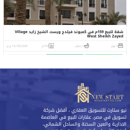
شقة للبيع 159م في كمبوند فيلدج ويست الشيخ زايد Village
West Sheikh Zayed
3 نوم
2 حمام
159م
14,700,000 ج.م
واتساب
اتصل
البورشور
نيو ستارت للتسويق العقاري ، أفضل شركة
تسويق في مصر، عقارات للبيع في العاصمة
الادارية والعين السخنة والساحل الشمالي،