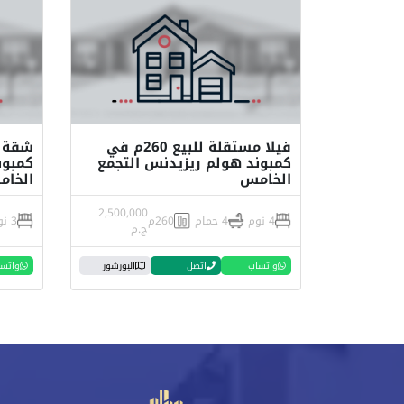
فيلا مستقلة للبيع 260م في
كمبوند هولم ريزيدنس التجمع
كمبون
الخامس
الخا
2,500,000
4 نوم
4 حمام
260م
3 نوم
ج.م
واتساب
اتصل
البورشور
واتس