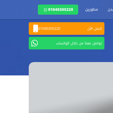
دن
مطورين
01040305220
اتصل الأن
01040305220
تواصل معنا من خلال الواتساب