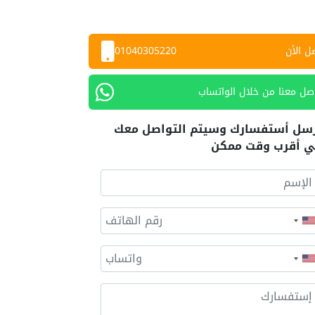
ل الأن
01040305220
صل معنا من خلال الواتساب
سل أستفسارك وسيتم التواصل معك
 أقرب وقت ممكن