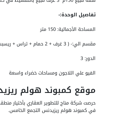
شقة للبيع 150م 3 غرف للبيع بالتقسيط في كمبوند هولم ريزيدنس التجمع الخامس
تفاصيل الوحدة:-
المساحة الأجمالية: 150 متر
مقسم الي:- ( 3 غرف + 2 حمام + تراس + ريسبشن + مطبخ )
الدور: 3
الفيو علي اللاجون ومساحات خضراء واسعة
موقع كمبوند هولم ريزيد
حرصت شركة مناج للتطوير العقاري بأختيار منطق
في كمبوند هولم ريزيدنس التجمع الخامس.