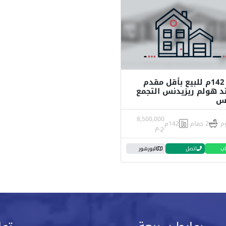
شقة 142م للبيع بأقل مقدم
د هولم ريزيدنس التجمع
مس
8,500,000
2 حمام
142م
ج.م
اب
اتصل
البورشور