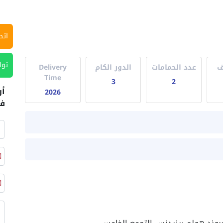
اتص
توا
ف
عدد الحمامات
الدور الكام
Delivery
Time
3
2
أر
2026
في