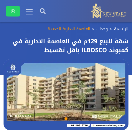
الرئيسية
وحدات
العاصمة الادارية الجديدة
شقة للبيع 129م في العاصمة الادارية في
كمبوند lLBOSCO باقل تقسيط