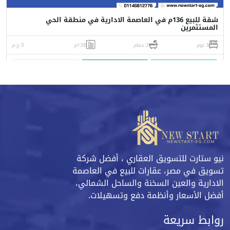
شقة للبيع 136م في العاصمة الادارية في منطقة الحي
المستثمرين
3 نوم
2 حمام
138م
0 ج.م
واتساب
اتصل
البورشور
نيو ستارت للتسويق العقاري ، أفضل شركة
تسويق في مصر، عقارات للبيع في العاصمة
الادارية والعين السخنة والساحل الشمالي،
أفضل الأسعار وأنظمة دفع وتسهيلات.
روابط سريعة