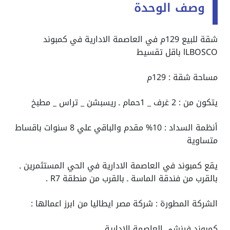
وصف الوحدة
شقة للبيع 129م في العاصمة الادارية في كمبوند
lLBOSCO باقل تقسيط
مساحة شقة : 129م
يتكون من : 2 غرف _ 1حمام ـ ريسبشن _ تراس _ مطبخ
أنظمة السداد : 10% مقدم والباقي علي 8 سنوات باقساط
متساوية
يقع كمبوند في العاصمة الادارية في الحي
المستثمرين ـ
بالقرب من فندقة الماسة ـ بالقرب من منطقة R7 .
الشركة المطورة : شركة مصر ايطاليا من ابرز اعمالها :
كمبوند فينشي العاصمة الادارية