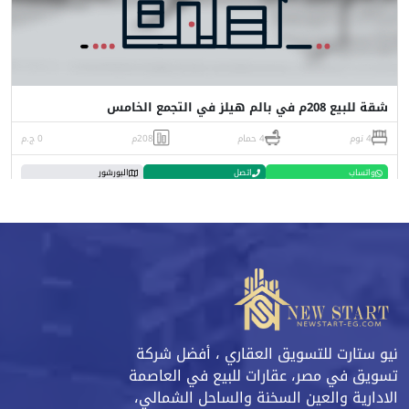
شقة للبيع 208م في بالم هيلز في التجمع الخامس
4 نوم
4 حمام
208م
0 ج.م
واتساب
اتصل
البورشور
نيو ستارت للتسويق العقاري ، أفضل شركة
تسويق في مصر، عقارات للبيع في العاصمة
الادارية والعين السخنة والساحل الشمالي،