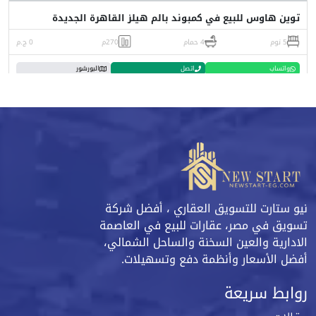
توين هاوس للبيع في كمبوند بالم هيلز القاهرة الجديدة
5 نوم
4 حمام
270م
0 ج.م
واتساب
اتصل
البورشور
نيو ستارت للتسويق العقاري ، أفضل شركة
تسويق في مصر، عقارات للبيع في العاصمة
الادارية والعين السخنة والساحل الشمالي،
أفضل الأسعار وأنظمة دفع وتسهيلات.
روابط سريعة