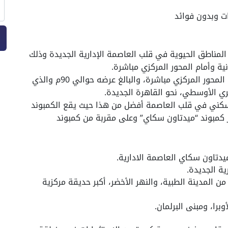
المناطق الحيوية في قلب العاصمة الإدارية الجديدة وذلك
- وستجد موقع كمبوند Atika New Capital على المحور المركزي مباشرة، والبالغ عرضه حوالي 90م والذي
ئري الأوسطي، نحو القاهرة الجديدة.
 سكني في قلب العاصمة أفضل من هذا حيث يقع الكمبوند
سكني السابع R7 القطعة G1، بجوار كمبوند “ميدتاون سكاي” وعلى مقربة من كمبوند
يدتاون سكاي العاصمة الادارية.
ية الجديدة.
ن المدينة الطبية، والنهر الأخضر، أكبر حديقة مركزية
برا، ومبنى البرلمان.