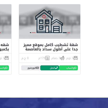
شقة تشطيب كامل بموقع مميز
جدا على أطول سداد بالعاصمة
بكمبون
3 نوم
3 حمام
179م
0 ج.م
3 نوم
واتساب
اتصل
البورشور
واتس