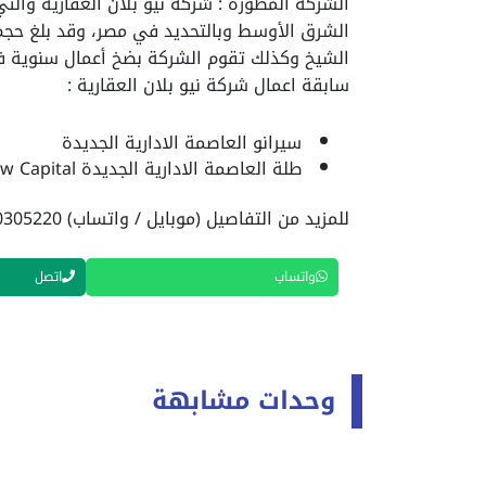
الشركة المطورة : شركة نيو بلان العقارية
والتي
الشيخ وكذلك تقوم الشركة بضخ أعمال سنوية في دبي تقدر ب 2 مليار دولا
سابقة اعمال شركة نيو بلان العقارية :
سيرانو العاصمة الادارية الجديدة
طلة العاصمة الادارية الجديدة Talah New Capital
للمزيد من التفاصيل (موبايل / واتساب) 01040305220
واتساب
اتصل
وحدات مشابهة