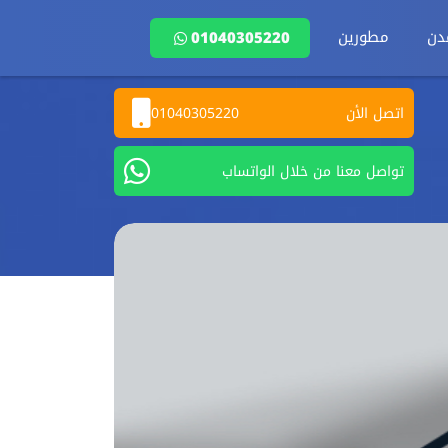
دن
مطورين
01040305220
اتصل الأن
01040305220
تواصل معنا من خلال الواتساب