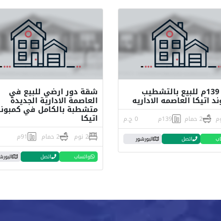
شقه 139م للبيع بالتشطيب
شقة دور ارضي للبيع في
د اتيكا العاصمه الاداريه
العاصمة الادارية الجديدة
متشطبة بالكامل في كمبوند
اتيكا
2 حمام
139م
0 ج.م
2 نوم
2 حمام
91م
اب
اتصل
البورشور
واتساب
اتصل
البورش