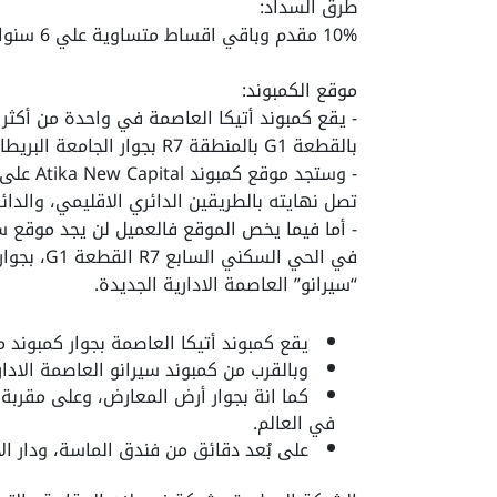
طرق السداد:
10% مقدم وباقي اقساط متساوية علي 6 سنوات وبدون فوائد
موقع الكمبوند:
- يقع كمبوند أتيكا العاصمة في واحدة من أكثر 
بالقطعة G1 بالمنطقة R7 بجوار الجامعة البريطانية وأمام المحور المركزي مباشرة.
تصل نهايته بالطريقين الدائري الاقليمي، والدا
- أما فيما يخص الموقع فالعميل لن يجد موقع
في الحي ال
“سيرانو” العاصمة الادارية الجديدة.
يقع كمبوند أتيكا العاصمة بجوار كمبوند م
وبالقرب من كمبوند سيرانو العاصمة الادار
كما انة بجوار أرض المعارض، وعلى مقربة م
في العالم.
على بُعد دقائق من فندق الماسة، ودار الأو