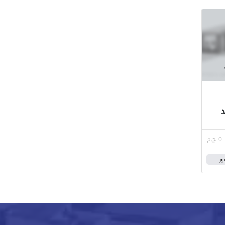
0 ج.م
ور