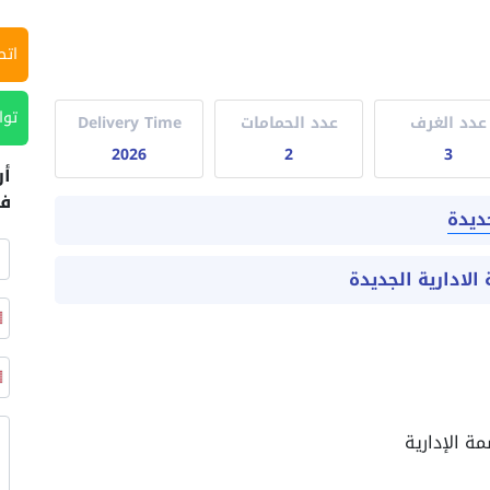
اتص
توا
عدد الغرف
عدد الحمامات
Delivery Time
2026
2
3
أر
في
جديدة
ة الإدارية