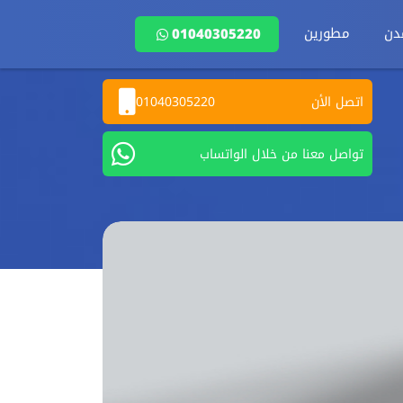
دن
مطورين
01040305220
اتصل الأن
01040305220
تواصل معنا من خلال الواتساب