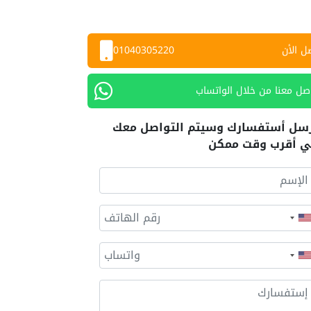
ل الأن
01040305220
صل معنا من خلال الواتساب
سل أستفسارك وسيتم التواصل معك
 أقرب وقت ممكن