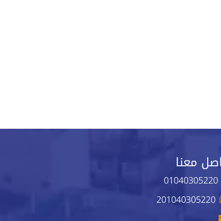
صل معنا
01040305220
201040305220