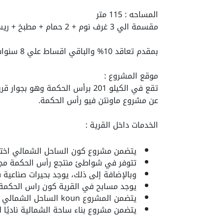
المساحه : 115 متر
مقسمة الي 3 غرف نوم + 2 حمام + مطبخ + ريسبشن+ تراس .
بمقدم تعاقد 10% والباقي اقساط علي 8 سنوات بدون فوائد
موقع المشروع :
تقع في الكيلو 201 برأس الحكمة و
عن مشروع ماونتن فيو رأس الحكمة.
الخدمات داخل القرية :
يتضمن مشروع كون الساحل الشمالي اختيار
تتوفر في شواطئ منتجع رأس الحكمة مجم
وبالإضافة إلى ذلك، يوجد بحيرات صناعية في م
يوجد مسابح في ال
قرية كون راس الحكمة
يتضمن المشروع
koun الساحل الشمالي
يتضمن مشروع بناء ساحة الشمالية ناديًا لل