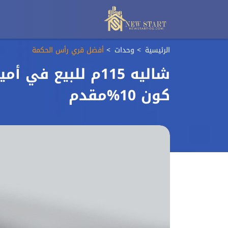
الرئيسية
وحدات
أفضل قري رأس الحكمة
شاليه 115م للبيع
كون 10%مقدم