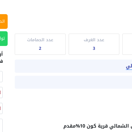
اتص
توا
عدد الغرف
عدد الحمامات
2
3
أر
في
لي