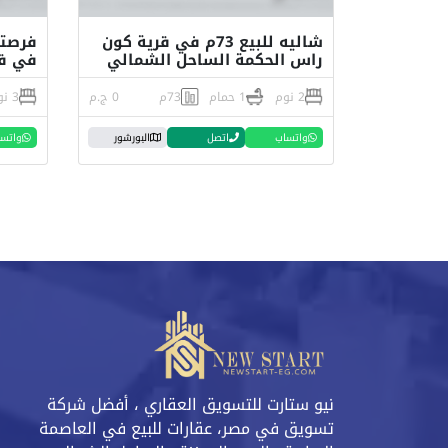
شاليه للبيع 73م في قرية كون
راس الحكمة الساحل الشمالي
في قر
2 نوم
1 حمام
73م
0 ج.م
3 نوم
واتساب
اتصل
البورشور
واتس
نيو ستارت للتسويق العقاري ، أفضل شركة
تسويق في مصر، عقارات للبيع في العاصمة