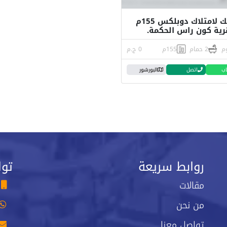
فرصتك لامتلاك دوبلكس 155م
ية كون راس الحكمة.
2 حمام
155م
0 ج.م
اب
اتصل
البورشور
روابط سريعة
توا
مقالات
من نحن
تواصل معنا