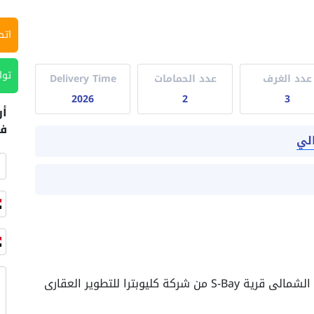
اتص
توا
عدد الغرف
عدد الحمامات
Delivery Time
2026
2
3
أر
في
الي
يوبترا للتطوير العقارى