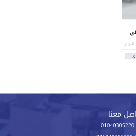
لي
0 ج.م
ور
صل معنا
01040305220