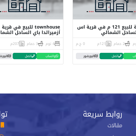
شالية للبيع 121 م في قرية اس
townhouse للبيع في قرية
لساحل الشمالي
أزميرالدا باي الساحل الشما
2 حمام
121م
0 ج.م
4 نوم
3 حمام
207م
اب
اتصل
البورشور
واتساب
اتصل
البورش
روابط سريعة
توا
مقالات