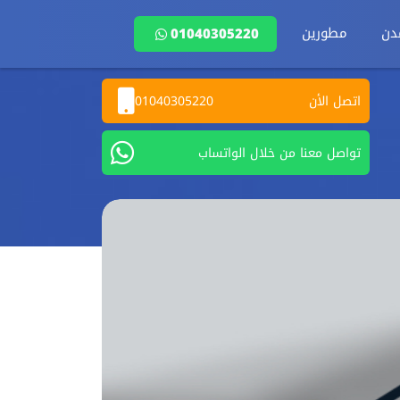
دن
مطورين
01040305220
اتصل الأن
01040305220
تواصل معنا من خلال الواتساب