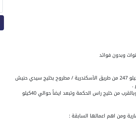
تقع قرية أزميرالدا باي الساحل الشمالي في الكيلو 247 من طريق الأسكندرية / مطروح بخليج سيدي حنيش
كما انها تبعد 17 كيلو من طريق الفوكا الجديد وبالقرب من خليج راس الحكمة وتبعد ايضاً حوالي 40كيلو
ارية ومن اهم اعمالها السابقة :