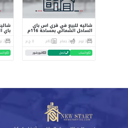
شاليه للبيع في قري اس باي
الساحل الشمالي بمساحة 116م
باي ا
2 نوم
2 حمام
82م
0 ج.م
2 نوم
واتساب
اتصل
البورشور
واتس