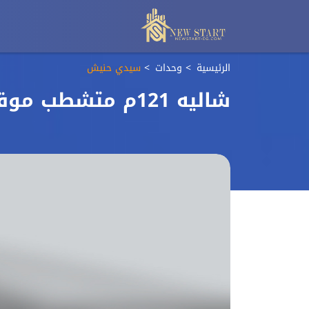
الرئيسية
وحدات
سيدي حنيش
شاليه 121م متشطب موقع مميز بقرية S-Bay