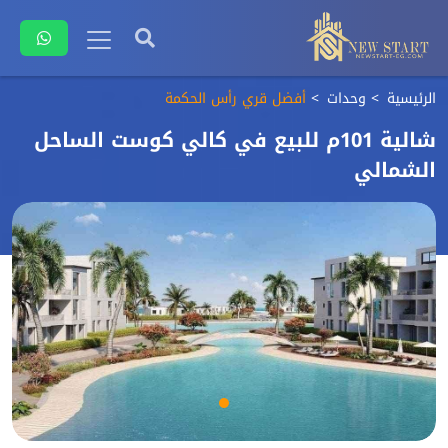
الرئيسية
وحدات
أفضل قري رأس الحكمة
شالية 101م للبيع في كالي كوست الساحل
الشمالي