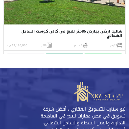
شاليه ارضي بجاردن 86متر للبيع في كالي كوست الساحل
الشمالي
2 نوم
1 حمام
86م
12,196,000 ج.م
واتساب
اتصل
البورشور
نيو ستارت للتسويق العقاري ، أفضل شركة
تسويق في مصر، عقارات للبيع في العاصمة
الادارية والعين السخنة والساحل الشمالي،