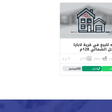
 للبيع في قرية لابايا
 الشمالي 128م
2 حمام
128م
0 ج.م
اب
اتصل
البورشور