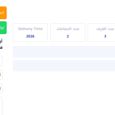
اتص
توا
عدد الغرف
عدد الحمامات
Delivery Time
2026
2
3
أر
في