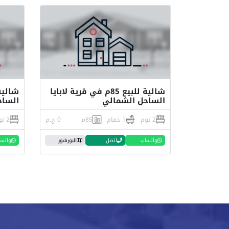
شالية للبيع 85م في قرية لابايا
شاليه
الساحل الشمالي
الساحل
2 نوم
1 حمام
85م
0 ج.م
2 نوم
واتساب
اتصل
البورشور
واتس