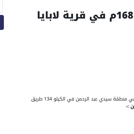
شاليه للبيع 3 غرف 168م في قرية لابايا
تقع قرية لابايا في الساحل الشمالي وتحديداً في منطقة سيدي عبد الرحمن في الكيلو 134 طريق
 :-