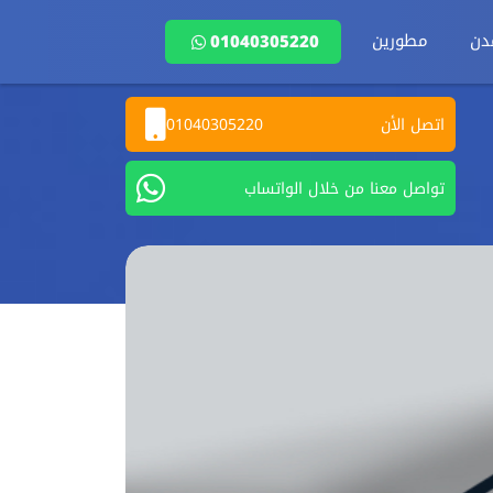
دن
مطورين
01040305220
اتصل الأن
01040305220
تواصل معنا من خلال الواتساب