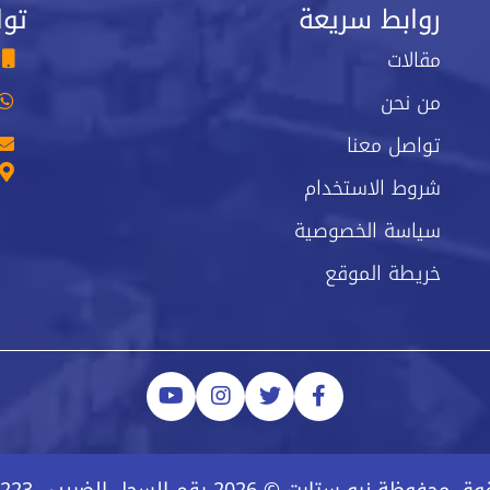
روابط سريعة
توا
مقالات
من نحن
تواصل معنا
شروط الاستخدام
سياسة الخصوصية
خريطة الموقع
ة نيو ستارت © 2026 رقم السجل الضريبي 223-743-723