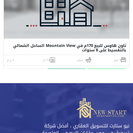
تاون هاوس للبيع 170م في Mountain View الساحل الشمالي
بالتقسيط على 8 سنوات
3 نوم
3 حمام
170م
0 ج.م
واتساب
اتصل
البورشور
نيو ستارت للتسويق العقاري ، أفضل شركة
تسويق في مصر، عقارات للبيع في العاصمة