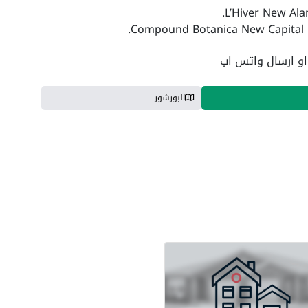
L’Hiver New Alam
Compound Botanica New Capital‎.
البورشور