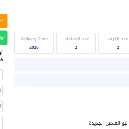
اتص
توا
عدد الغرف
عدد الحمامات
Delivery Time
2026
2
2
أر
في