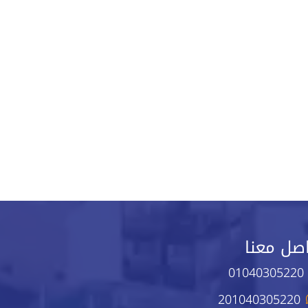
صل معنا
01040305220
201040305220