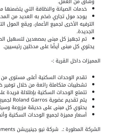
وشاق من العمل.
خدمات الصيانة والنظافة التي يتضمنها مش
يوجد مول تجاري ضخم به العديد من المحل
الترفيه الأخرى لجميع الأعمار، ويقع المول ا
الجديدة.
تم تجهيز كل مبنى بمصعدين لتسهيل الحرك
يحتوي كل مبنى أيضًا على مدخلين رئيسيين.
المميزات داخل القرية :-
تقدم الوحدات السكنية أعلى مستوى من ال
تشطيبات متكاملة رائعة من خلال توفير خ
تتمتع الوحدات السكنية بإطلالة فريدة عل
يتم تقديم عضوية Roland Garros لجميع سكان القرية.
يحتوي كل مبنى على حديقة مزروعة وسيا
أسعار مميزة لجميع الوحدات السكنية وأنظمة ا
الشركة المطورة :.
شركة نيو جينيريشن New Generation Developments