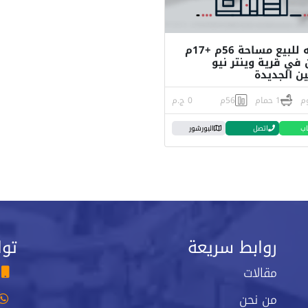
شاليه للبيع مساحة 56م +17م
 في قرية وينتر نيو
ين الجديدة
1 حمام
56م
0 ج.م
اب
اتصل
البورشور
روابط سريعة
توا
مقالات
من نحن