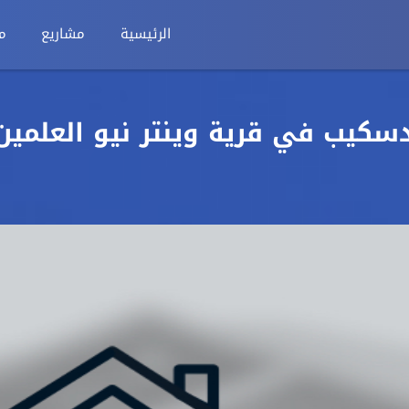
الرئيسية
مشاريع
م
104م فيو لاندسكيب في قرية وينتر نيو العلمين