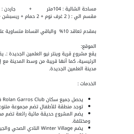
مساحة الشالية : 104متر + جاردن : 120 متر
مقسم الي : ( 2 غرف نوم + 2 حمام + ريسبشن + تراس + مظبخ ) .
بمقدم تعاقد 10% والباقي اقساط متساوية علي 8 سنوات وبدون فوائد
الموقع:
الرئيسية، كما أنها قريبة من وسط المدينة مع إط
مدينة العلمين الجديدة.
الخدمات :
يحصل جميع سكان Rolan Garros Club في New Alamein Winter Village على عضوية مجانية.
توجد منطقة للأطفال تضم مجموعة متنوعة 
يضم المشروع حديقة مائية رائعة تضم مجمو
ومختلفة.
يضم Winter Village النادي