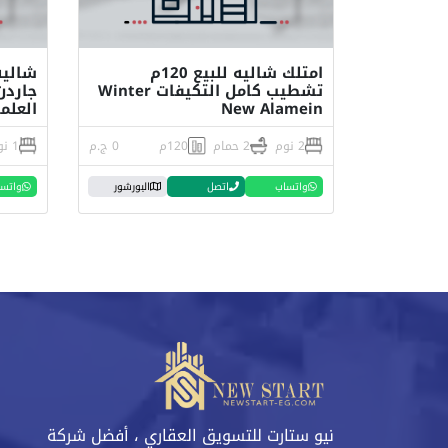
امتلك شاليه للبيع 120م
تشطيب كامل التكيفات Winter
جاردن
New Alamein
العلم
2 نوم
2 حمام
120م
0 ج.م
1 نوم
واتساب
اتصل
البورشور
واتس
نيو ستارت للتسويق العقاري ، أفضل شركة