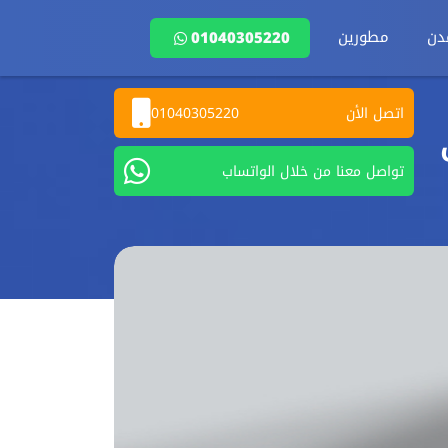
دن
مطورين
01040305220
اتصل الأن
01040305220
تواصل معنا من خلال الواتساب