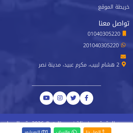
خريطة الموقع
تواصل معنا
01040305220
201040305220
2 هشام لبيب، مكرم عبيد، مدينة نصر
جميع الحقوق محفوظة نيو ستارت © 2026 رقم السجل
الضريبي 223-743-723
اتصل بنا
واتساب
البورشور