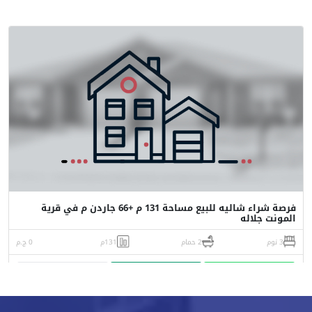
فرصة شراء شاليه للبيع مساحة 131 م +66 جاردن م في قرية
المونت جلاله
3 نوم
2 حمام
131م
0 ج.م
واتساب
اتصل
البورشور