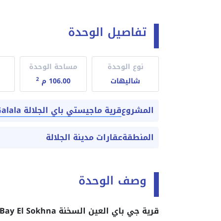
تفاصيل الوحدة
نوع الوحدة
مساحة الوحدة
2
شاليهات
106.00 م
قرية ماجيستي باي الجلالة Majesty Bay El Galala
المشروع
المنطقة
عقارات مدينة الجلالة
وصف الوحدة
قرية جي باي العين السخنة Village G-Bay El Sokhna