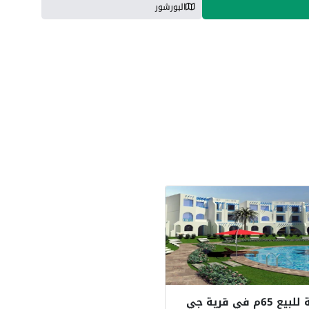
البورشور
شالية للبيع 65م في قرية جي