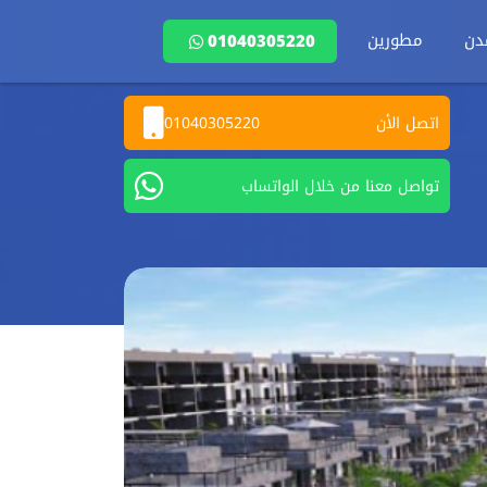
دن
مطورين
01040305220
اتصل الأن
01040305220
تواصل معنا من خلال الواتساب