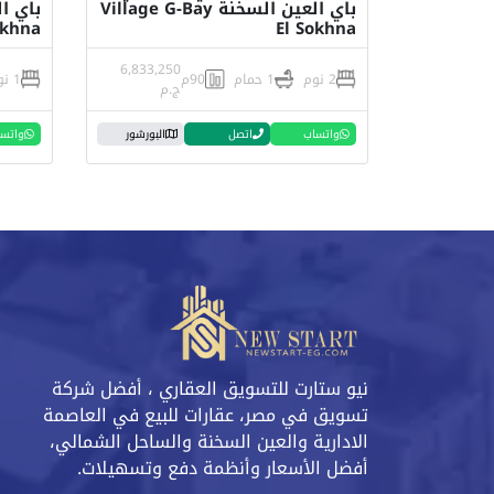
باي العين السخنة Village G-Bay
okhna
El Sokhna
6,833,250
2 نوم
1 حمام
90م
1 نوم
ج.م
واتساب
اتصل
البورشور
واتس
نيو ستارت للتسويق العقاري ، أفضل شركة
تسويق في مصر، عقارات للبيع في العاصمة
الادارية والعين السخنة والساحل الشمالي،
أفضل الأسعار وأنظمة دفع وتسهيلات.