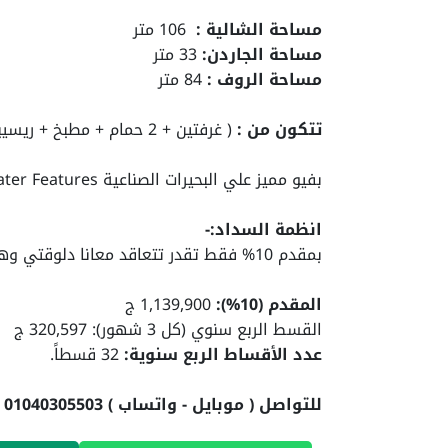
مساحة الشالية :
106 متر
مساحة الجاردن:
33 متر
مساحة الروف :
84 متر
تتكون من :
( غرفتين + 2 حمام + مطبخ + ريسيبشن+ تراس )
بفيو مميز علي البحيرات الصناعية Water Features
انظمة السداد:-
بمقدم 10% فقط تقدر تتعاقد معانا دلوقتي وهتقسط الباقي علي 8 سنين
المقدم (10%):
1,139,900 ج
القسط الربع سنوي (كل 3 شهور): 320,597 ج
عدد الأقساط الربع سنوية:
32 قسطاً.
للتواصل ( موبايل - واتساب ) 01040305503