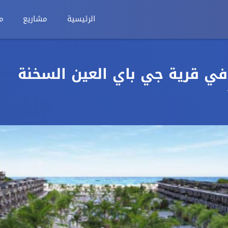
الرئيسية
مشاريع
م
106م بجاردن في قرية جي باي العين السخنة