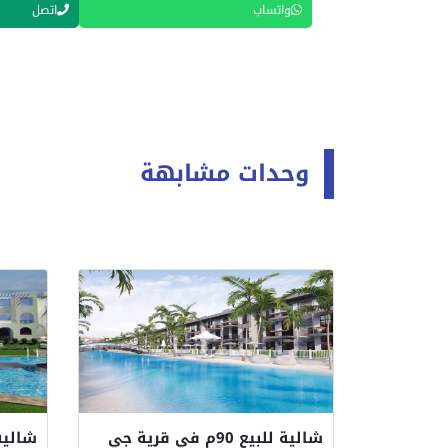
واتساب
اتصل
وحدات مشابهة
شالية للبيع 90م في قرية جي