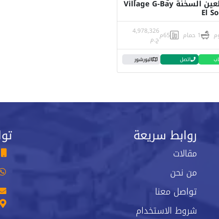
باي العين السخنة Village G-Bay
El S
4,978,326
1 حمام
65م
ج.م
اب
اتصل
البورشور
روابط سريعة
توا
مقالات
من نحن
تواصل معنا
شروط الاستخدام