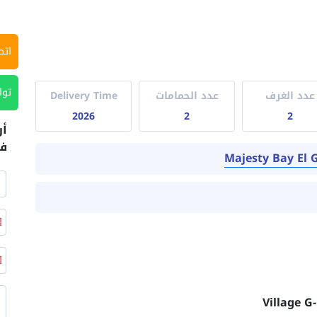
اتص
توا
عدد الغرف
عدد الحمامات
Delivery Time
2026
2
2
أر
في