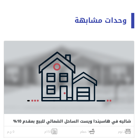
وحدات مشابهة
شاليه في هاسيندا ويست الساحل الشمالي للبيع بمقدم 10%
2 نوم
1 حمام
155م
0 ج.م