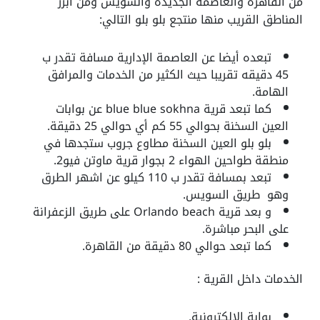
من القاهرة والعاصمة الجديدة والسويس ومن ابرز
المناطق القريب منها منتجع بلو بلو التالي:
تبعده أيضا عن العاصمة الإدارية مسافة تقدر ب
45 دقيقه تقريبا حيث الكثير من الخدمات والمرافق
الهامة.
كما تبعد قرية blue blue sokhna عن بوابات
العين السخنة بحوالي 55 كم أي حوالي 25 دقيقة.
بلو بلو العين السخنة مطاوع جروب ستجدها في
منطقة طواحين الهواء 2 بجوار قرية ماوتن فيو2.
تبعد بمسافة تقدر ب 110 كيلو عن اشهر الطرق
وهو طريق السويس.
و بعد قرية Orlando beach على طريق الزعفرانة
على البحر مباشرة.
كما تبعد حوالي 80 دقيقة من القاهرة.
الخدمات داخل القرية :
بوابة الالكترونية.