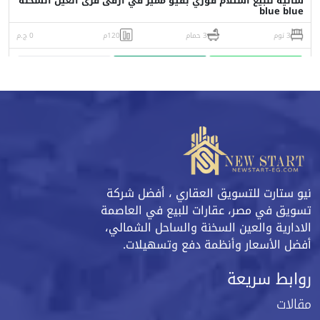
شاليه للبيع استلام فوري بفيو مميز في أرقى قرى العين السخنه
blue blue
3 نوم
3 حمام
120م
0 ج.م
واتساب
اتصل
البورشور
نيو ستارت للتسويق العقاري ، أفضل شركة
تسويق في مصر، عقارات للبيع في العاصمة
الادارية والعين السخنة والساحل الشمالي،
أفضل الأسعار وأنظمة دفع وتسهيلات.
روابط سريعة
مقالات