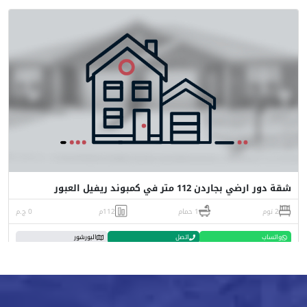
شقة دور ارضي بجاردن 112 متر في كمبوند ريفيل العبور
2 نوم
1 حمام
112م
0 ج.م
واتساب
اتصل
البورشور