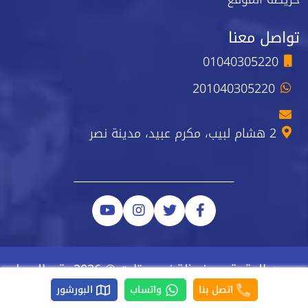
تواصل معنا
01040305220
201040305220
2 هشام لبيب، مكرم عبيد، مدينة نصر
جميع الحقوق محفوظة نيو ستارت © 2026 رقم السجل
الضريبي 223-743-723
اتصل بنا
واتساب
البورشور