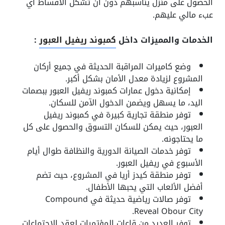
الحصول على منزل يناسبهم دون أن تشكل الأقساط أي
عبء مالي عليهم.
الخدمات والمميزات داخل
كمبوند ريفيل العبور
:
وضع كاميرات المراقبة الحديثة في جميع أركان
المشروع لزيادة معدل الأمان بشكل أكبر.
إمكانية دخول عمارات كمبوند ريفيل العبور ببصمات
اليد، ما يسهل ويضمن الدخول الآمن للسكان.
توفر منطقة تجارية كبيرة في كمبوند ريفيل
العبور، حيث يمكن للسكان التسوق والحصول على كل
ما يحتاجونه.
توفر خدمات الصيانة الدورية والنظافة طوال أيام
الأسبوع في ريفيل العبور.
توفر منطقة كيدز أريا في المشروع، حيث تضم
أفضل الألعاب التي يحبها الأطفال.
توفر صالات رياضية حديثة في Compound
Reveal Obour City.
توفر العديد من قاعات المؤتمرات لعقد الاجتماعات