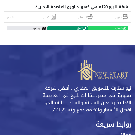
شقة للبيع 120م في كمبوند اورو العاصمة الادارية
2 نوم
1 حمام
120م
0 ج.م
واتساب
اتصل
البورشور
نيو ستارت للتسويق العقاري ، أفضل شركة
تسويق في مصر، عقارات للبيع في العاصمة
الادارية والعين السخنة والساحل الشمالي،
أفضل الأسعار وأنظمة دفع وتسهيلات.
روابط سريعة
مقالات