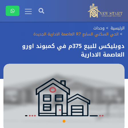
الرئيسية
وحدات
الحي السكني السابع R7 العاصمة الادارية الجديدة
دوبليكس للبيع 375م في كمبوند اورو
العاصمة الادارية