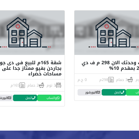
امتلك وحدتك الان 298 م ف دي
بجاردن بفيو ممتاز جدا على
مساحات خضراء
3 حمام
298م
0 ج.م
3 نوم
2 حمام
165م
اب
اتصل
البورشور
واتساب
اتصل
البورش