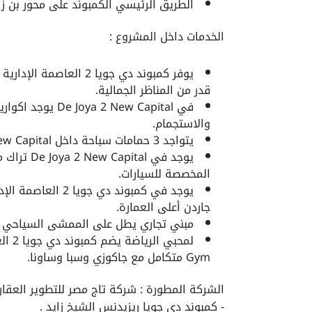
الطريق الرئيسي الكمبوند على محور بن زايد ا
الخدمات داخل المشروع :
يوفر كمبوند دي جويا 2 
قدر من المناظر الجمالية.
في 2 New Capital
والاستجمام.
يتواجد 3 حمامات سباحة داخل De Joya 2 New Capital، وتكون مجهزة على أعلى مستوى.
يوجد في l
المخصصة للسيارات.
يوجد في كمبوند دي
جاردن أعلى العمارة.
مبني تجاري يطل على الممشى السياحي وال
Gym متكامل مع جاكوزي وسبا وساونا.
الشركة المطورة : شركة تاج مصر للتطوير العقاري Taj Misr Developments ومن اهم اعمال
- كمبوند دي جويا ريزيدنس الشيخ زايد .