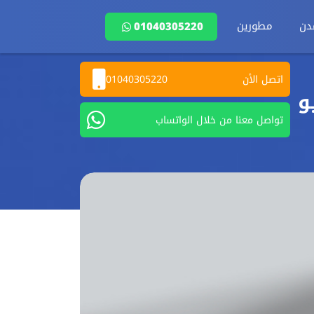
دن
مطورين
01040305220
اتصل الأن
01040305220
و
تواصل معنا من خلال الواتساب