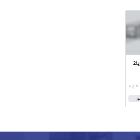
شقة 165م للبيع فى دى جويا2
0 ج.م
ور