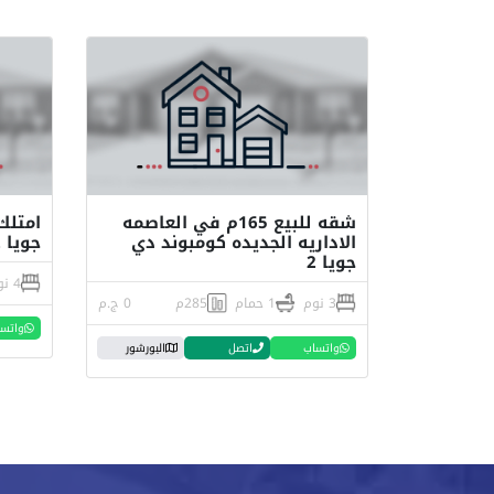
شقه للبيع 165م في العاصمه
الاداريه الجديده كومبوند دي
جويا 2 بمقدم 10%
جويا 2
4 نوم
3 نوم
1 حمام
285م
0 ج.م
واتس
واتساب
اتصل
البورشور