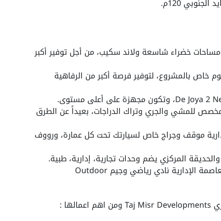
لجنوبي 120م.
العاصمة الإدارية مساحات خضراء شاسعة ولاند سكيب، من أجل توفير أكبر
De Joya  يوجد اكواريوم خاص بالمشروع، لتوفير فرصة أكبر من الرفاهية
De Joya 2 New Capita تراك مخصص للمشي والجري وتراك الدراجات، بعيداً عن الطرق
 جويا 2 العاصمة الإدارية موقف وجراج خاص لسيارتك تحت كل عمارة، ورووف
حديقة المركزي يضم وحدات تجارية، إدارية، طبية.
لمحبي الرياضة يضم كمبوند دي جويا 2 العاصمة الإدارية نادي رياضي وجيم Outdoor
ها :