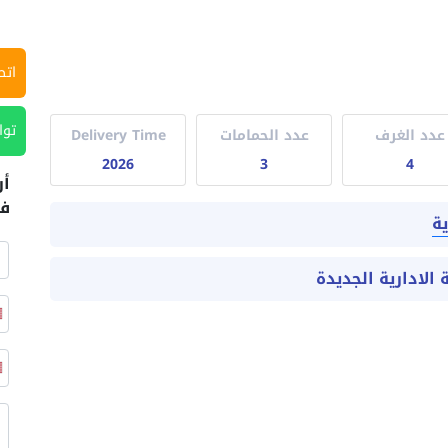
اتص
توا
عدد الغرف
عدد الحمامات
Delivery Time
2026
3
4
أر
في