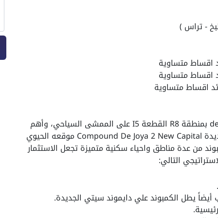
يقع كمبوند دي جويا 2 العاصمة الادارية dejoya 2 بمنطقة R8 القطعة I5 على الممشى السياحي، وأهم
ما يميز مشروع دي جويا 2 العاصمة الادارية الجديدة Compound De Joya 2 New Capital موقعه الحيوي
وند من عدة مناطق واحياء سكنية متميزة تجعل الاستثمار
ستراتيجي التالي:
 أيضاً يطل الكمبوند علي دايموند سيتي الجديدة.