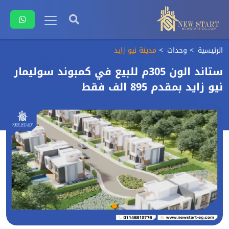
الرئيسية
وحدات
مدينة نيو زايد
ستاند الون 305م للبيع في كمبوند سوليمار
نيو زايد بمقدم 895 الف فقط