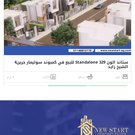
ستاند الون Standalone 329 للبيع في كمبوند سوليمار جرين4
الشيخ زايد
5 نوم
5 حمام
329م
9 ج.م
واتساب
اتصل
البورشور