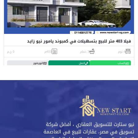
فيلا 403 متر للبيع بتسهيلات في كمبوند يامور نيو زايد
4 نوم
3 حمام
403م
0 ج.م
واتساب
اتصل
البورشور
نيو ستارت للتسويق العقاري ، أفضل شركة
تسويق في مصر، عقارات للبيع في العاصمة