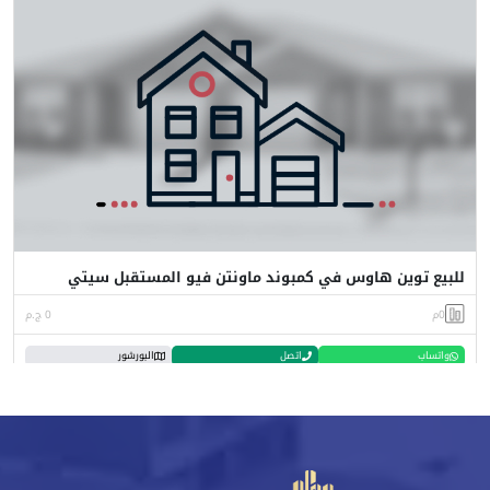
للبيع توين هاوس في كمبوند ماونتن فيو المستقبل سيتي
0م
0 ج.م
واتساب
اتصل
البورشور