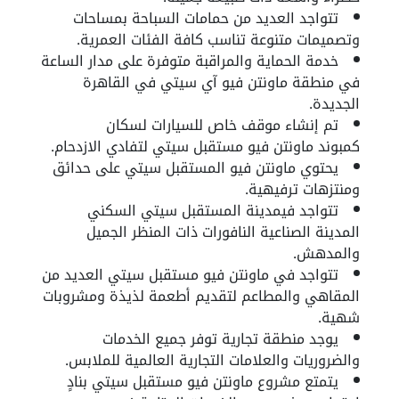
تتواجد العديد من حمامات السباحة بمساحات
وتصميمات متنوعة تناسب كافة الفئات العمرية.
خدمة الحماية والمراقبة متوفرة على مدار الساعة
في منطقة ماونتن فيو آي سيتي في القاهرة
الجديدة.
تم إنشاء موقف خاص للسيارات لسكان
كمبوند
ماونتن فيو مستقبل سيتي
لتفادي الازدحام.
يحتوي
ماونتن فيو المستقبل سيتي
على حدائق
ومنتزهات ترفيهية.
تتواجد فيمدينة المستقبل سيتي السكني
المدينة الصناعية النافورات ذات المنظر الجميل
والمدهش.
تتواجد في
ماونتن فيو مستقبل سيتي
العديد من
المقاهي والمطاعم لتقديم أطعمة لذيذة ومشروبات
شهية.
يوجد منطقة تجارية توفر جميع الخدمات
والضروريات والعلامات التجارية العالمية للملابس.
يتمتع مشروع
ماونتن فيو مستقبل سيتي
بنادٍ