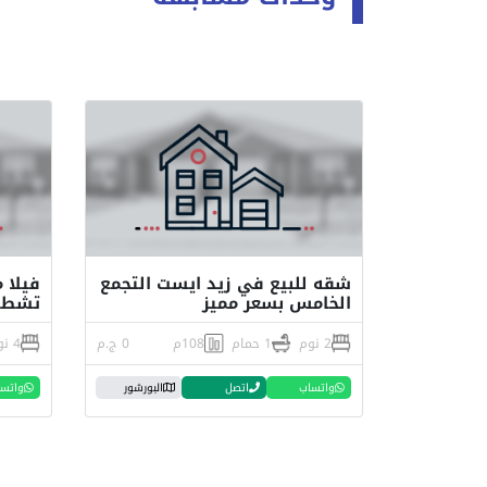
شقه للبيع في زيد ايست التجمع
الخامس بسعر مميز
تشطيب
2 نوم
1 حمام
108م
0 ج.م
4 نوم
واتساب
اتصل
البورشور
واتس