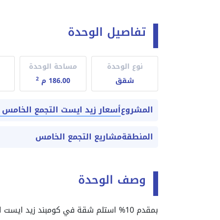
تفاصيل الوحدة
نوع الوحدة
مساحة الوحدة
2
شقق
186.00 م
أسعار زيد ايست التجمع الخامس Zed East New Cairo
المشروع
المنطقة
مشاريع التجمع الخامس
وصف الوحدة
بمقدم 10% استلم شقة في كومبند زيد ايست التجمع الخامس.