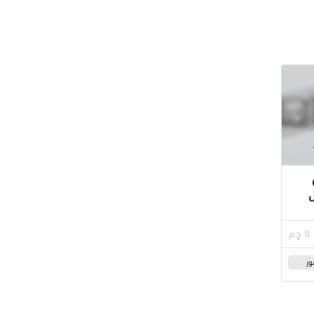
OR
ل
0 ج.م
ور