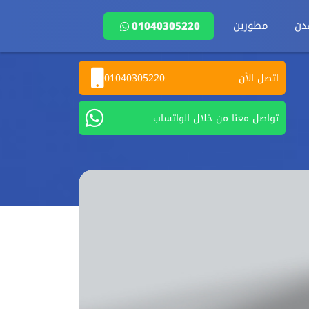
دن
مطورين
01040305220
اتصل الأن
01040305220
تواصل معنا من خلال الواتساب