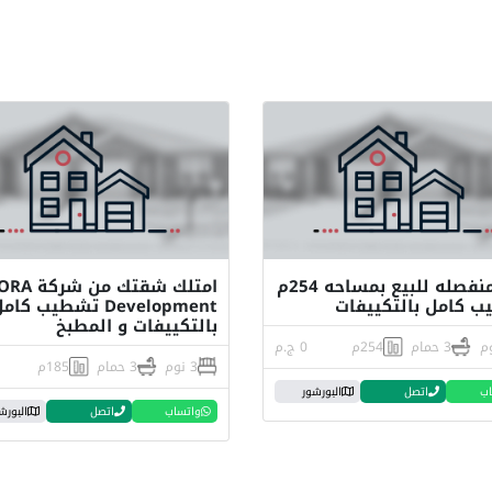
فيلا منفصله للبيع بمساحه 254م
امتلك شقتك من شركة A
 كامل بالتكييفات
Development تشطيب كام
بالتكييفات و المطبخ
3 حمام
254م
0 ج.م
3 نوم
3 حمام
185م
اب
اتصل
البورشور
واتساب
اتصل
البورش