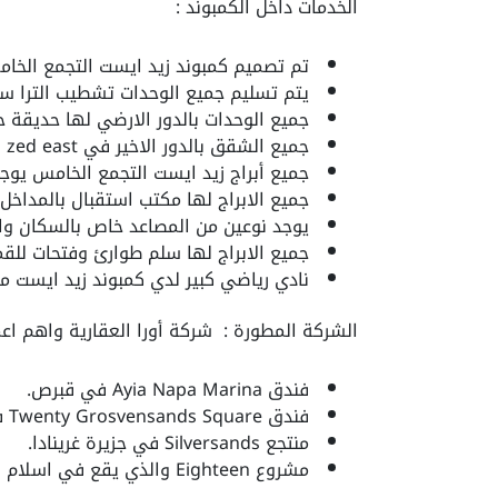
الخدمات داخل الكمبوند :
تم تصميم كمبوند زيد ايست التجمع الخامس 
يتم تسليم جميع الوحدات تشطيب الترا سو
جميع الوحدات بالدور الارضي لها حديقة خ
جميع الشقق بالدور الاخير في
zed east
ل
جميع أبراج
زيد ايست التجمع الخامس
يوجد
جميع الابراج لها مكتب استقبال بالمداخل
يوجد نوعين من المصاعد خاص بالسكان وال
جميع الابراج لها سلم طوارئ وفتحات للقم
نادي رياضي كبير لدي كمبوند زيد ايست مقام ع
الشركة المطورة :
شركة أورا العقارية واهم اعم
فندق Ayia Napa Marina في قبرص.
فندق Twenty Grosvensands Square في لندن.
منتجع Silversands في جزيرة غرينادا.
مشروع Eighteen والذي يقع في اسلام اباد.