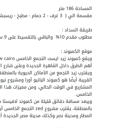
المساحة 186 متر
مقسمة الي ( 3 غرف - 2 حمام - مطبخ - ريسبشن )
طريقة السداد :
مطلوب مقدم 10% والباقي بالتقسيط على 9 سنوات بدون فوائد اقساط متساوية
موقع الكمبوند :
ويقع كمبوند زيد ايست التجمع الخامس
w cairo
أهم الطرق داخل القاهرة الجديدة وعلى شارع ا
ويقترب زيد التجمع من الأماكن الحيوية بالمنطق
القريبة أيضًا هو كمبوند الباتيو أورا ومشروع 
المشاريع في الوقت الحالي، ومن مميزات هذا الم
الخامس.
ويبعد مسافة دقائق قليلة من كمبوند لافيستا 
بالمنطقة، يقترب
مشروع zed التجمع الخامس
المطار ومدينة نصر وكذلك مدينة مصر الجديدة أ