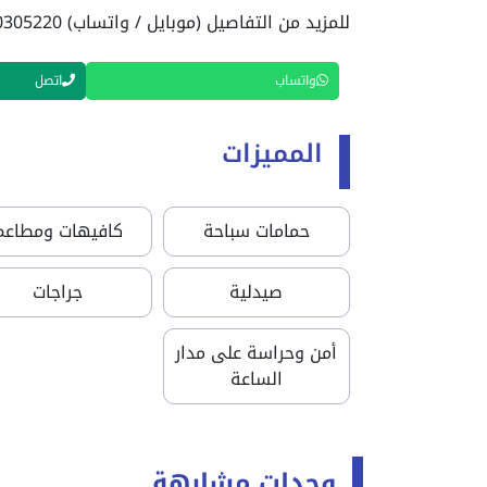
للمزيد من التفاصيل (موبايل / واتساب) 01040305220
واتساب
اتصل
المميزات
حمامات سباحة
كافيهات ومطاعم
صيدلية
جراجات
أمن وحراسة على مدار
الساعة
وحدات مشابهة