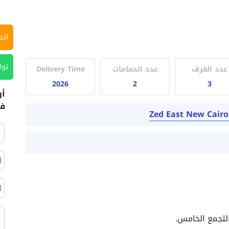
اتص
توا
عدد الغرف
عدد الحمامات
Delivery Time
2026
2
3
أر
في