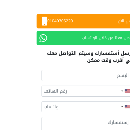
ل الأن
01040305220
صل معنا من خلال الواتساب
سل أستفسارك وسيتم التواصل معك
 أقرب وقت ممكن