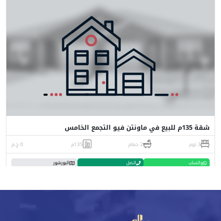
شقة 135م للبيع في ماونتن فيو التجمع الخامس
3 نوم
2 حمام
135م
0 ج.م
واتساب
اتصل
البورشور