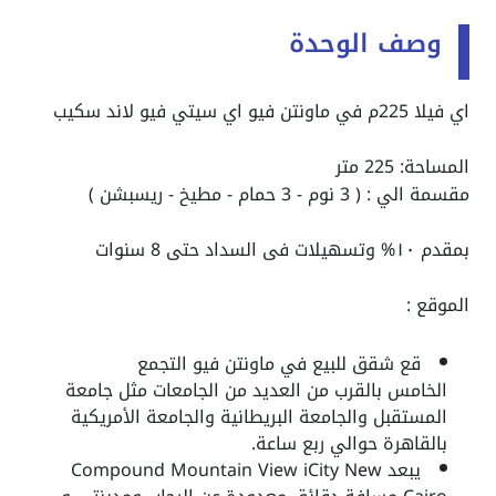
وصف الوحدة
اي فيلا 225م في ماونتن فيو اي سيتي فيو لاند سكيب
المساحة: 225 متر
مقسمة الي : ( 3 نوم - 3 حمام - مطيخ - ريسبشن )
بمقدم ١٠% وتسهيلات فى السداد حتى 8 سنوات
الموقع :
قع
شقق للبيع في ماونتن فيو التجمع
الخامس
بالقرب من العديد من الجامعات مثل جامعة
المستقبل والجامعة البريطانية والجامعة الأمريكية
بالقاهرة حوالي ربع ساعة.
يبعد Compound Mountain View iCity New