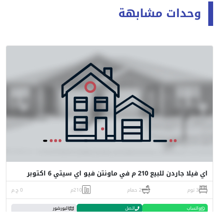
وحدات مشابهة
اي فيلا جاردن للبيع 210 م في ماونتن فيو اي سيتي 6 اكتوبر
3 نوم
2 حمام
210م
0 ج.م
واتساب
اتصل
البورشور