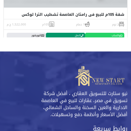
شقة 105م للبيع فى رامتان العاصمة تشطيب الترا لوكس
2 نوم
1 حمام
105م
1,522,000 ج.م
واتساب
اتصل
البورشور
نيو ستارت للتسويق العقاري ، أفضل شركة
تسويق في مصر، عقارات للبيع في العاصمة
الادارية والعين السخنة والساحل الشمالي،
أفضل الأسعار وأنظمة دفع وتسهيلات.
روابط سريعة