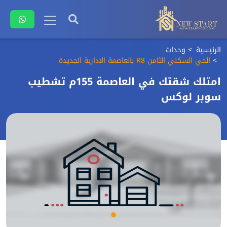
الرئيسية
وحدات
الحي السكني الثامن R8 بالعاصمة الادارية الجديدة
امتلك شقتك في العاصمة 155م تشطيب
سوبر لوكس