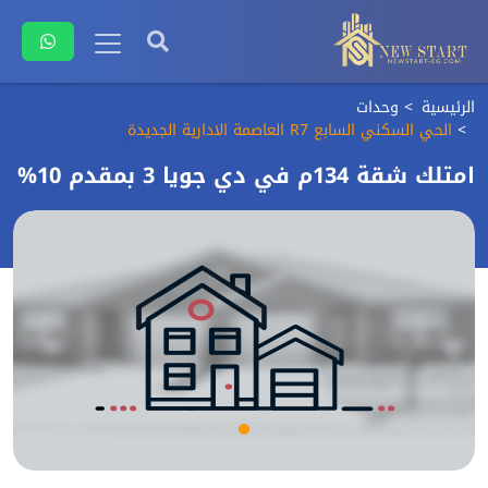
الرئيسية
وحدات
الحي السكني السابع R7 العاصمة الادارية الجديدة
امتلك شقة 134م في دي جويا 3 بمقدم 10%