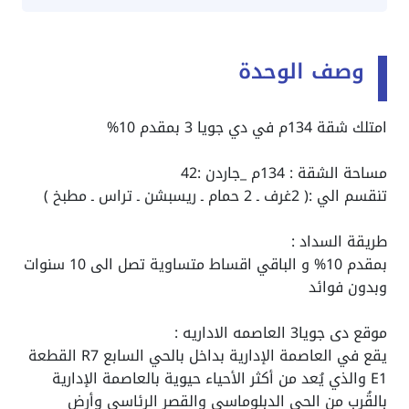
وصف الوحدة
امتلك شقة 134م في دي جويا 3 بمقدم 10%
مساحة الشقة : 134م _جاردن :42
تنقسم الي :( 2غرف ـ 2 حمام ـ ريسبشن ـ تراس ـ مطبخ )
طريقة السداد :
بمقدم 10% و الباقي اقساط متساوية تصل الى 10 سنوات
وبدون فوائد
موقع دى جويا3 العاصمه الاداريه :
يقع في العاصمة الإدارية بداخل بالحي السابع R7 القطعة
E1 والذي يُعد من أكثر الأحياء حيوية بالعاصمة الإدارية
بالقُرب من الحي الدبلوماسي والقصر الرئاسي وأرض