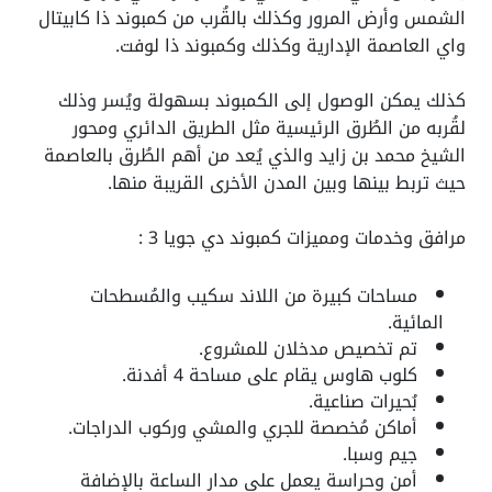
الشمس وأرض المرور وكذلك بالقُرب من كمبوند ذا كابيتال
واي العاصمة الإدارية وكذلك وكمبوند ذا لوفت.
كذلك يمكن الوصول إلى الكمبوند بسهولة ويُسر وذلك
لقُربه من الطُرق الرئيسية مثل الطريق الدائري ومحور
الشيخ محمد بن زايد والذي يُعد من أهم الطُرق بالعاصمة
حيث تربط بينها وبين المدن الأخرى القريبة منها.
مرافق وخدمات ومميزات كمبوند دي جويا 3 :
مساحات كبيرة من اللاند سكيب والمُسطحات
المائية.
تم تخصيص مدخلان للمشروع.
كلوب هاوس يقام على مساحة 4 أفدنة.
بُحيرات صناعية.
أماكن مُخصصة للجري والمشي وركوب الدراجات.
جيم وسبا.
أمن وحراسة يعمل على مدار الساعة بالإضافة