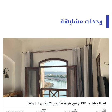
وحدات مشابهة
امتلك شاليه 132م في قرية مكادي هايتس الغردقة
3 نوم
3 حمام
132م
14,665,000 ج.م