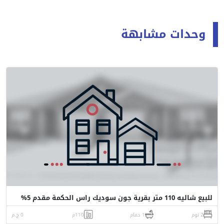
وحدات مشابهة
للبيع شاليه 110 متر بقرية جون سوديك راس الحكمة مقدم 5%
2 نوم
1 حمام
110م
0 ج.م