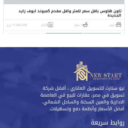
تاون هاوس باقل سعر للمتر واقل مقدم كمبوند ابوف زايد
الجديدة
6 نوم
4 حمام
350م
17,000,000 ج.م
واتساب
اتصل
البورشور
نيو ستارت للتسويق العقاري ، أفضل شركة
تسويق في مصر، عقارات للبيع في العاصمة
الادارية والعين السخنة والساحل الشمالي،
أفضل الأسعار وأنظمة دفع وتسهيلات.
روابط سريعة