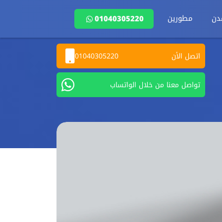
دن
مطورين
01040305220
اتصل الأن
01040305220
تواصل معنا من خلال الواتساب