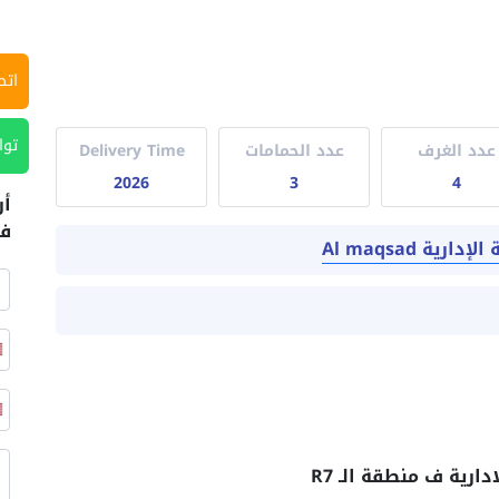
اتص
توا
عدد الغرف
عدد الحمامات
Delivery Time
2026
3
4
أر
في
ة Al maqsad