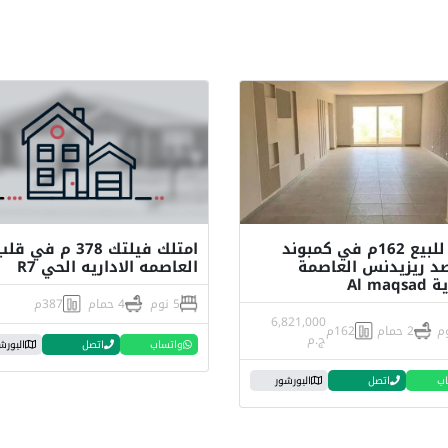
شقة للبيع 162م في كمبوند
امتلك فيلتك 378 م في قل
د ريزيدنس العاصمة
العاصمه الاداريه الحي R7
Al maq
5 نوم
4 حمام
387م
6,821,000
2 حمام
162م
ج.م
واتساب
اتصل
البورش
اب
اتصل
البورشور