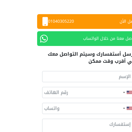
ل الأن
01040305220
صل معنا من خلال الواتساب
سل أستفسارك وسيتم التواصل معك
 أقرب وقت ممكن