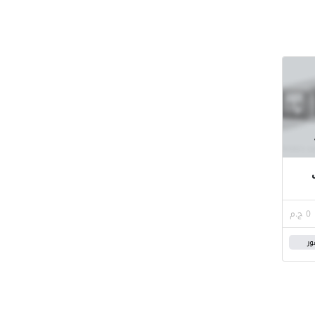
ب
0 ج.م
ور