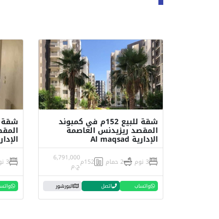
شقة للبيع 152م في كمبوند
المقصد ريزيدنس العاصمة
المقص
الإدارية Al maqsad
الإدارية sad
6,791,000
3 نوم
2 حمام
152م
3 نوم
ج.م
واتساب
اتصل
البورشور
واتس