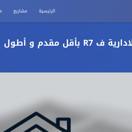
الرئيسية
مشاريع
م
احجز شقتك ف العاصمة الادارية ف R7 بأقل مقدم و أطول