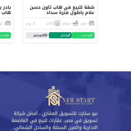
شقة للبيع فى هاب تاون حسن
بادر 
علام باطول فترة سداد
هاب 
1 نوم
1 حمام
102م
0 ج.م
3 نوم
واتساب
اتصل
البورشور
واتس
نيو ستارت للتسويق العقاري ، أفضل شركة
تسويق في مصر، عقارات للبيع في العاصمة
الادارية والعين السخنة والساحل الشمالي،