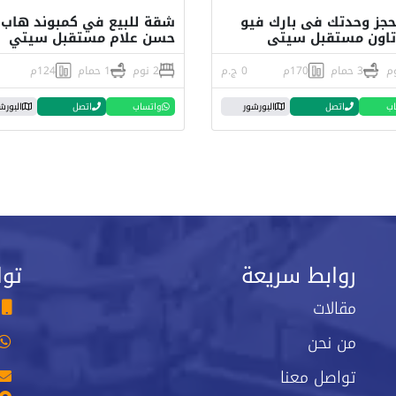
بحجز وحدتك فى بارك فيو
شقة للبيع في كمبوند هاب 
تاون مستقبل سيتى
حسن علام مستقبل سيتي
3 حمام
170م
0 ج.م
2 نوم
1 حمام
124م
اب
اتصل
البورشور
واتساب
اتصل
البورش
روابط سريعة
توا
مقالات
من نحن
تواصل معنا