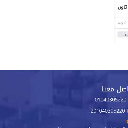
تاون
0 ج.م
ور
صل معنا
01040305220
201040305220