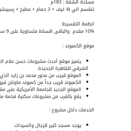
مساحة الشقة : 183م
تنقسم الي (4 غرف + 3 حمام + مطبخ + رسيبشن + تراس)
انظمة التقسيط:
10% مقدم والباقى اقساط متساوية على 9 سنوات وبدون فوائد
موقع الكمبوند :
يتميز موقع أحدث مشروعات حسن علام العق
الشرقي للقاهرة الجديدة.
الموقع قريب من محور محمد بن زايد الذي ي
الكمبوند قريب جداً من كمبوند ماونتن فيو
الموقع الجديد للجامعة الأمريكية على مق
يقع بالقرب من مشروعات سكنية فخمة مثل 
الخدمات داخل مشروع :
يوجد مسجد كبير للرجال والسيدات.