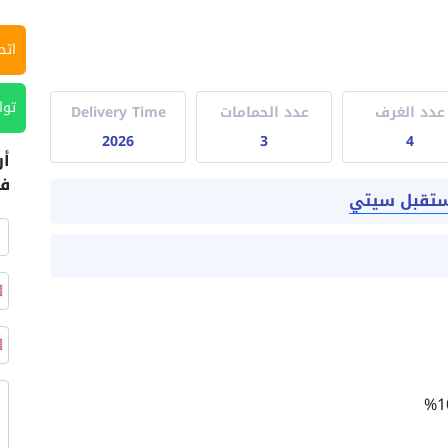
اتص
توا
عدد الغرف
عدد الحمامات
Delivery Time
2026
3
4
أر
في
ستقبل سيتي