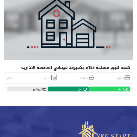
شقة للبيع مساحة 155م بكمبوند فينشي العاصمة الادارية
3 نوم
2 حمام
155م
0 ج.م
واتساب
اتصل
البورشور