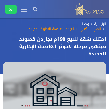
الرئيسية
وحدات
الحي السكني السابع R7 العاصمة الادارية الجديدة
أمتلك شقة للبيع 190م بجاردن كمبوند
فينشي مرحله لاجونز العاصمة الإدارية
الجديدة