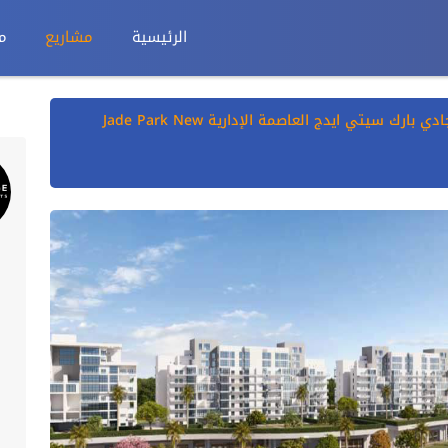
الرئيسية
مشاريع
م
كمبوند جادي بارك سيتي ايدج العاصمة الإدارية Jade Park New