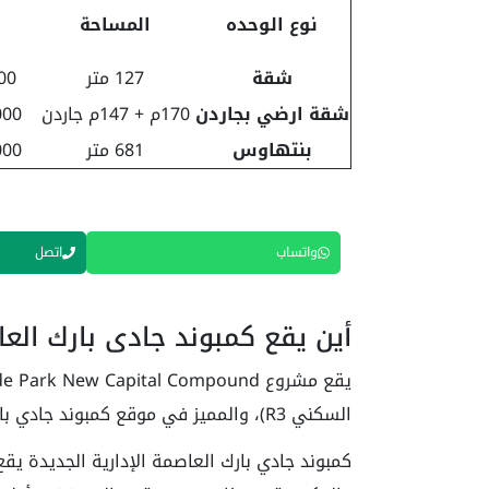
نوع الوحده
المساحة
شقة
127 متر
000
شقة ارضي بجاردن
170م + 147م جاردن
,000
بنتهاوس
681 متر
,000
واتساب
اتصل
أين يقع كمبوند جادي بارك العا
السكني R3)، والمميز في موقع كمبوند جادي بارك أنه يطل على البرج الأيقوني مباشرةً.
كمبوند جادي بارك العاصمة الإدارية الجديدة يق