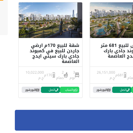
بنتهاوس للبيع 681 متر
شقة للبيع 170م ارضي
د جادي بارك
جاردن للبيع في كمبوند
دج العاصمة
جادي بارك سيتي ايدج
العاصمة
10,022,000
2
3
26,151,000
681م
170م
مام
ج.م
نوم
حمام
ج.م
اتصل
البورشور
واتساب
اتصل
البورشور