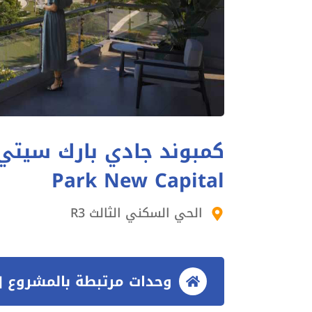
Park New Capital
الحي السكني الثالث R3
وحدات مرتبطة بالمشروع [3 وحدات]