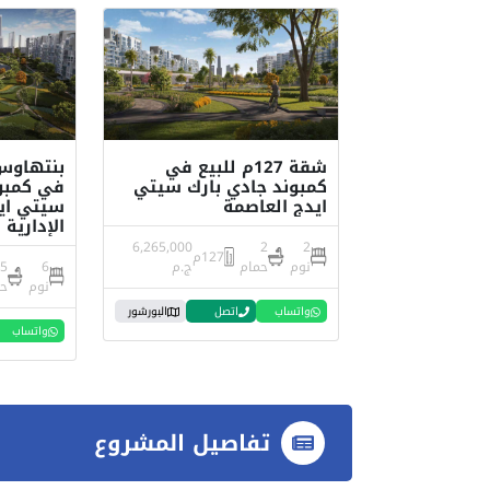
شقة 127م للبيع في
كمبوند جادي بارك سيتي
في كمبون
ايدج العاصمة
سيتي اي
الإدارية
6,265,000
2
2
127م
نوم
حمام
ج.م
6
5
نوم
ح
واتساب
اتصل
البورشور
واتساب
تفاصيل المشروع