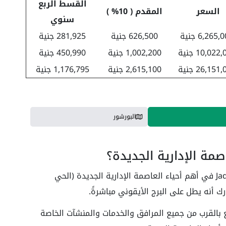
القسط الربع
السعر
المقدم ( 10% )
سنوي
6,265, جنية
626,500 جنية
281,925 جنية
10,022 جنية
1,002,200 جنية
450,990 جنية
26,151 جنية
2,615,100 جنية
1,176,795 جنية
البورشور
صمة الإدارية الجديدة؟
يقع مشروع Jade Park New Capital Compound في أهم أحياء العاصمة الإدارية الجديدة (الحي
ع بالقرب من جميع المرافق والخدمات والمنشآت الخاصة