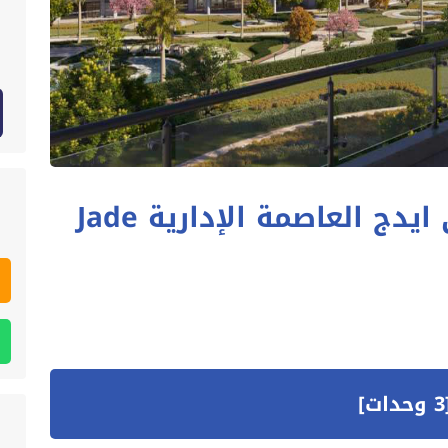
كمبوند جادي بارك سيتي ايدج العاصمة الإدارية Jade