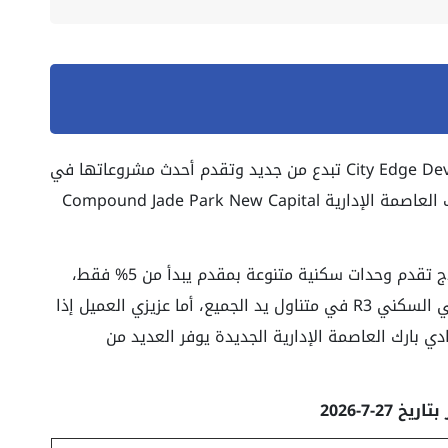
شركة سيتي ايدج للتطوير العقاري City Edge Developments تبدع من جديد وتقدم أحدث مشروعاتها في
العاصمة الإدارية، حيث يتضمن كمبوند جادي بارك العاصمة الإدارية Compound Jade Park New Capital
لأول مرة في العاصمة الإدارية شركة سيتي ايدج تقدم وحدات سكنية متنوعة بمقدم يبدأ من 5% فقط،
فمن الآن أصبح الحصول على شقة للبيع في الحي السكني R3 في متناول يد الجميع، أما عزيزي العميل إذا
بارك العاصمة الإدارية الجديدة يوفر العديد من
يخ 27-7-2026