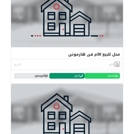
محل للبيع 30م في هارموني
30م
0 ج.م
واتساب
اتصل
البورشور