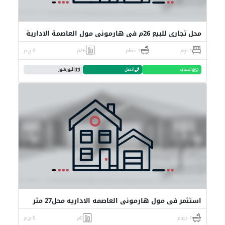
محل تجاري للبيع 26م في هارموني مول العاصمة الادارية
1 نوم
1 حمام
26م
0 ج.م
واتساب
اتصل
البورشور
استثمر في مول هارموني العاصمه الاداريه محل27 متر
1 حمام
0م
0 ج.م