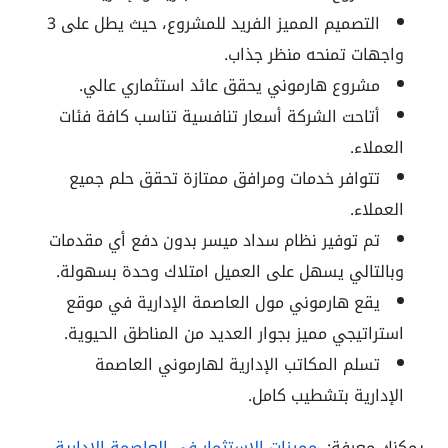
التصميم المميز الفريد للمشروع، حيث يطل على 3
واجهات تمنحه منظر جذاب.
مشروع هارموني يحقق عائد استثماري عالي.
أتاحت الشركة أسعار تنافسية تناسب كافة فئات
العملاء.
تتوافر خدمات ومرافق ممتازة تحقق حلم جميع
العملاء.
تم توفير نظام سداد ميسر بدون دفع أي مقدمات
وبالتالي يسهل على العميل امتلاك وحدة بسهولة.
يقع هارموني مول العاصمة الإدارية في موقع
استراتيجي مميز بجوار العديد من المناطق الحيوية.
تسلم المكاتب الإدارية لهارموني العاصمة
الإدارية بتشطيب كامل.
يمكنك معرفة:-
مميزات الاستثمار في العاصمة الادارية