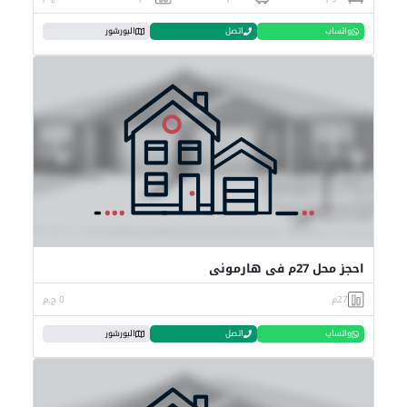
واتساب
اتصل
البورشور
احجز محل 27م في هارموني
27م
0 ج.م
واتساب
اتصل
البورشور