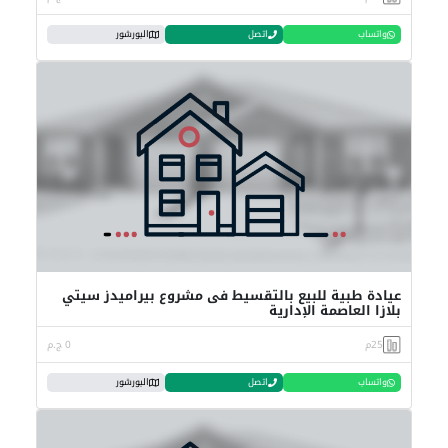
واتساب
اتصل
البورشور
عيادة طبية للبيع بالتقسيط فى مشروع بيراميدز سيتي
بلازا العاصمة الإدارية
25م
0 ج.م
واتساب
اتصل
البورشور