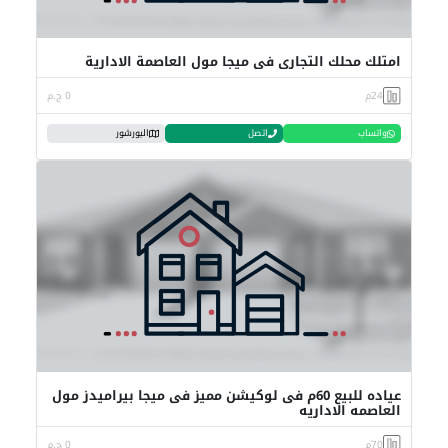
امتلك محلك التجاري في ميجا مول العاصمة الادارية
24م
0 ج.م
واتساب
اتصل
البورشور
عياده للبيع 60م فى لوكيشن مميز فى ميجا بيراميدز مول
العاصمه الاداريه
70م
0 ج.م