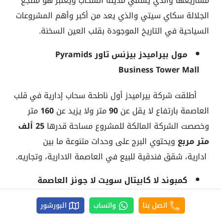
مشاريعها والذي يسمي مدينة السحاب ويعتبر هو منتجع
الجلالة سكاي سيتي والذي يعد من أكبر وأهم المشروعات
السياحية في التاريخ الموجودة بقلب العين السخنة.
مول بيراميدز بيزنس تاور Pyramids
Business Tower Mall
أطلقت شركة بيراميدز أول ناطحة سحاب إدارية في قلب
العاصمة بارتفاع لا يقل عن
90
متر ولا يزيد عن
160
متر
وخصصت الشركة المالكة للمشروع مساحة قدرها
25 ألف
متر مربع
ويحتوي البرج على وحدات متنوعة ما بين
ادارية، شقق فندقية للبيع في العاصمة الادارية، وتجاريه.
كمبوند لا كابيتال سويت لا
جونز العاصمة
الإدارية الجديدة La Capitale Suite Lagoons
اتصل بنا
واتساب
البورشور
لا كابيتال سويت لا جونز هو أول مشروع سياحي