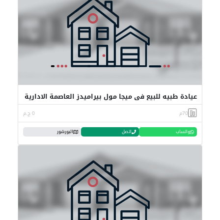
عيادة طبيه للبيع في ميجا مول بيراميدز العاصمة الادارية
70م
0 ج.م
واتساب
اتصل
البورشور