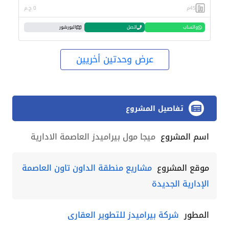
45م
0 ج.م
واتساب
اتصل
البورشور
عرض وحدتين أخريين
تفاصيل المشروع
اسم المشروع
ميجا مول بيراميدز العاصمة الادارية
موقع المشروع
مشاريع منطقة الداون تاون العاصمة
الإدارية الجديدة
المطور
شركة بيراميدز للتطوير العقارى