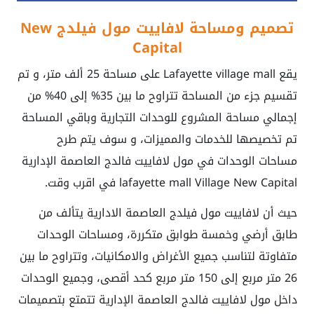
تصميم ومساحة لافاييت مول فيلدج New
Capital
يقع Lafayette village mall على مساحة 25 ألف متر، و تم
تقسيم جزء من المساحة تتراوح ما بين 35% إلى 40% من
إجمالي مساحة المشروع للوحدات التجارية وباقي المساحة
تم تخصيصها للخدمات والمميزات، و سوف يتم طرح
مساحات الوحدات في مول لافاييت فالدج العاصمة الإدارية
lafayette mall Village New Capital في اقرب وقت.
حيث أن لافاييت مول فيلدج العاصمة الادارية يتألف من
طابق أرضي وخمسة طوابق متكررة، ومساحات الوحدات
متفاوتة لتناسب جميع الأغراض والامكانيات، وتتراوح ما بين
26 متر مربع إلى 150 متر مربع كحد أقصى، وجميع الوحدات
داخل مول لافاييت فالدج العاصمة الإدارية تتمتع بتصميمات