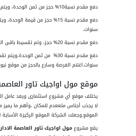
دفع مقدم نسبة10% حجز من ثمن الوحدة، ويتم تقسيط باقى المبلغ على أقسام متساوية لمدة 6 سنوات.
سنوات.
دفع مقدم نسبة 20% حجز، وتم تقسيط باقى المبلغ على أقساط متساوية تمتد إلى 8 سنوات.
سنوات.اغتنم الفرصة وسارع بالحجز من موقع نيو 
موقع مول اواجيك تاور العاصمة 
يختلف موقع أي مشروع استثمارى ويعد عامل الجذ
لا يجذب أجناس متععدم للمكان ،وأهم ما يميز م
الموقع.وجعلت الشركة الموقع الركيزة الأساية
يقع مشروع
مول اواجيك تاور العاصمة الادار