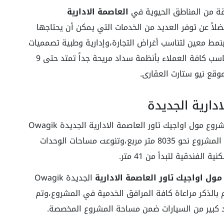
ة من المناطق الحيوية في
العاصمة الادارية
ضلاً عن توفر العديد من الخدمات التي يمكن أن يحتاجها
نمط معين لتناسب أغراض التجارة،وإدارية وطبية تصمميات
رائعة على أعلى مستوى بأسعار مميزة للغاية تناسب كافة العملاء بأنظمة سداد مريحة جداً تمتد حتى 9
وقع نيو ستارت العقارى.
دارية الجديدة
خصصت الشركة المطورة مساحة كبيرة لتنفيذ مشروع مول اواجيك تاور العاصمة الادارية الجديدة Owagik
Tower New Capital،وتبلغ المساحة الكلية فى المشروع نحو 8035 متر مربع،وتنوعت مساحات الوحدات
لفندقية لتبدأ من 41 متر.
مول اواجيك تاور العاصمة الادارية
الجديدة Owagik
تبدأ من 31 متر.ومن الهام بالذكر مراعاة كافة المرافق الخدمية في المشروع،وتم
د كبير من السيارات ضمن مساحة المشروع المخصصة.