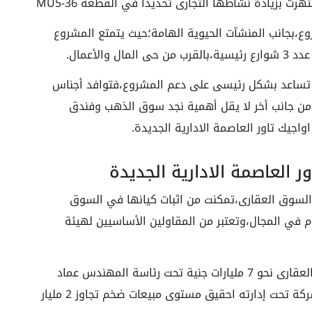
 بزيادة نشاطها التجارى تحديداً في القطعة MU5-36
وع،بجانب المنشآت الحيوية الهامة؛حيث يتمتع المشروع
الأعمال.
 تساعد بشكل رئيسى على دعم المشروع،فتوافد أجناس
من جانب أخر لا يقل أهمية نجد سوق الذهب وفندق
جيك تاور العاصمة الادارية الجديدة.
ر العاصمة الادارية الجديدة
السوق العقارى،تمكنت من اثبات كيانها في السوق
رى منذ نشأتها عام 2001،لديها خبرة 25 عام في المجال،وتعتبر من المقاولين الأساسيين لهيئة
يصل حجم استثمارات شركة اواجيك في السوق العقارى نحو 7 مليارات جنية تحت رئاسة المهندس عماد
محمد قاسم من الشخصيات البارزة استطاعت الشركة تحت إدارته احقيق مستوى مبيعات ضخم تجاوز 2 مليار