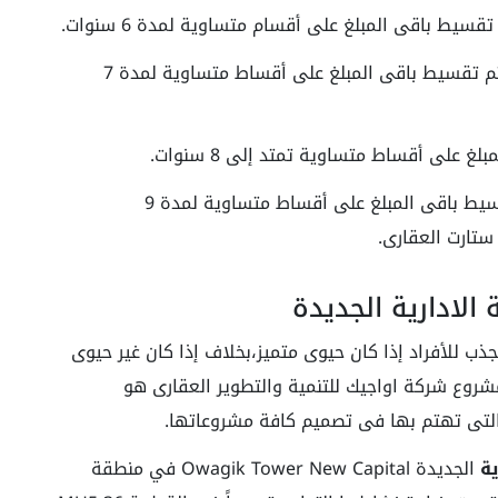
دفع مقدم نسبة 15% حجز من قيمة الوِحدة، ويتم تقسيط باقى المبلغ على أقساط متساوية لمدة 7
دفع مقدم نسبة 30% من ثمن الوحدة،ويتم تقسيط باقى المبلغ على أقساط متساوية لمدة 9
ستارت العقارى.
الادارية الجديدة
ب للأفراد إذا كان حيوى متميز،بخلاف إذا كان غير حيوى
شروع شركة اواجيك للتنمية والتطوير العقارى هو
 التى تهتم بها فى تصميم كافة مشروعاتها.
ية
الجديدة Owagik Tower New Capital في منطقة