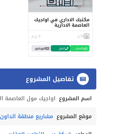
مكتبك الاداري في اواجيك
العاصمة الادارية
70م
0 ج.م
واتساب
اتصل
البورشور
تفاصيل المشروع
اسم المشروع
اواجيك مول العاصمة الا
موقع المشروع
مشاريع منطقة الداون ت