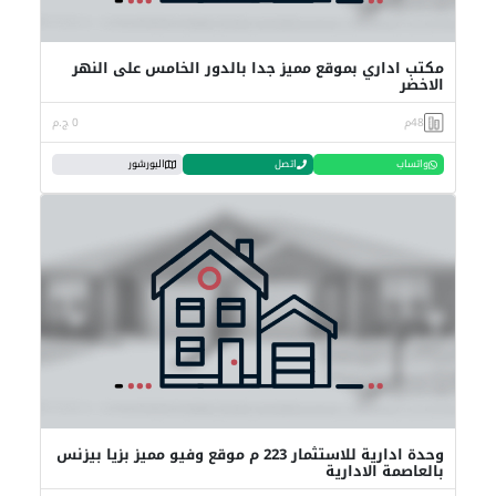
مكتب اداري بموقع مميز جدا بالدور الخامس على النهر
الاخضر
48م
0 ج.م
واتساب
اتصل
البورشور
وحدة ادارية للاستثمار 223 م موقع وفيو مميز بزيا بيزنس
بالعاصمة الادارية