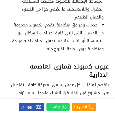
المساحة الإجمالية للكمبوند مخصصة للمساحات
الخضراء واللاندسكيب ما يضفي جوًا من الهدوء
والجمال الطبيعي.
خدمات ومرافق متكاملة:
يقدم الكمبوند مجموعة
من الخدمات التي تلبي كافة احتياجات السكان سواء
الترفيهية أو الأساسية مما يجعل الحياة داخله مريحة
ومتكاملة دون الحاجة للخروج منه.
عيوب كمبوند قماري العاصمة
الادارية
نتفهم تمامًا أن كل عميل يسعى لمعرفة كافة التفاصيل
عن المشروع قبل اتخاذ قرار الشراء ولهذا السبب نؤمن
بضرورة تقديم صورة واضحة وصادقة مثل أي مشروع آخر
اتصل بنا
واتساب
البورشور
كمبوند قماري ليس خاليًا تمامًا من العيوب ولكننا نود أن