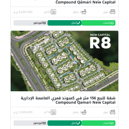
Compound Qamari New Capital
4 نوم
3 حمام
220م
8,600,000 ج.م
واتساب
اتصل
البورشور
شقة للبيع 156 متر في كمبوند قمري العاصمة الإدارية
Compound Qamari New Capital
3 نوم
2 حمام
156م
5,500,000 ج.م
واتساب
اتصل
البورشور