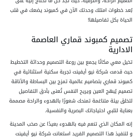
التعليم الراحة، والترفيه، حيث تجد كل ما تحتاج إليه على
بُعد خطوات امتلك وحدتك الآن في كمبوند يضعك في قلب
الحياة بكل تفاصيلها!
تصميم كمبوند قماري العاصمة
الادارية
تخيل معي مكانًا يجمع بين روعة التصميم وحداثة التخطيط
حيث قدمت شركة نيو أيفينت تجربة سكنية استثنائية في
كمبوند قماري بتصاميم عالمية تمزج بين البساطة والأناقة
تصميم يُبهج العين ويريح النفس تُعنى بأدق التفاصيل
لتخلق بيئة متناغمة تمنحك شعورًا بالهدوء والراحة مصممة
بعناية لتلبي احتياجاتك البصرية والنفسية.
إنه المكان الذي تنعم فيه بالهدوء بعيدًا عن صخب المدينة
و لتنفيذ هذا التصميم الفريد استعانت شركة نيو أيفينت