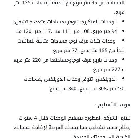
المساحة من
95
متر مربع مع حديقة بمساحة
125
متر
مربع.
الوحدات المتكررة:
تتوفر بمساحات متعددة تشمل:
94
متر مربع،
108
متر
،111
متر
،117
متر
،120
متر
وحدات بثلاث غرف نوم:
مساحات مثالية للعائلات
تبدأ من
155
متر مربع
،77
متر مربع
وحدات بأربع غرف نوم:ومساحتها
من
220
متر مربع
و
227
متر مربع
الدوبلكس:
تتوفر وحدات الدوبلكس بمساحات
270
متر
،308
متر مربع،
340
متر مربع
موعد التسليم:-
تلتزم الشركة المطورة بتسليم الوحدات خلال
4
سنوات
بنظام نصف تشطيب مما يمنحك الفرصة لإضافة لمساتك
الخاصة إلى وحدتك الجديدة.