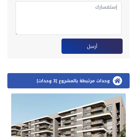
أرسل
وحدات مرتبطة بالمشروع [3 وحدات]