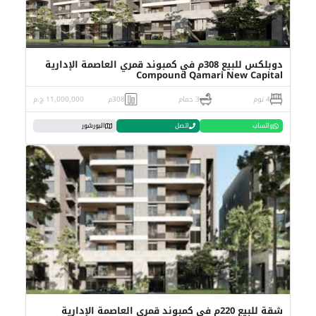
دوبلكس للبيع 308م في كمبوند قمري العاصمة الإدارية
Compound Qamari New Capital
4 نوم
3 حمام
308م
11,000,000 ج.م
واتساب
اتصل
البورشور
شقة للبيع 220م في كمبوند قمري العاصمة الإدارية