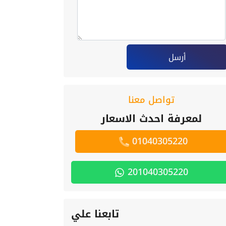
أرسل
تواصل معنا
لمعرفة احدث الاسعار
01040305220
201040305220
تابعنا علي