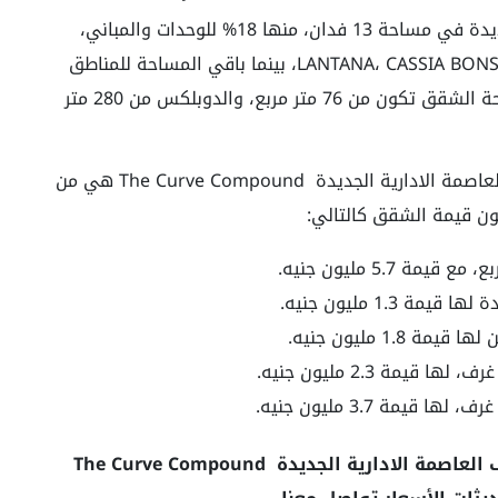
تم إقامة كمبوند ذا كيرف العاصمة الادارية الجديدة في مساحة 13 فدان، منها 18% للوحدات والمباني،
مقسمة إلى أربعة من الأجزاء هي LANTANA، CASSIA BONSAI ، CACTU، بينما باقي المساحة للمناطق
الخضراء وأماكن الخدمات والمرافق، أما عن مساحة الشقق تكون من 76 متر مربع، والدوبلكس من 280 متر
أما عن قيمة المتر في وحدات كمبوند ذا كيرف العاصمة الادارية الجديدة The Curve Compound هي من
ويجب التنويه إلى أن أسعار كمبوند ذا كيرف العاصمة الادارية الجديدة The Curve Compound