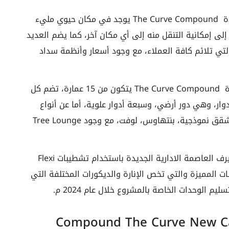
كما أن كمبوند ذا كيرف العاصمة الادارية الجديدة The Curve Compound يوجد في مكان حيوي مليء
 إلى إمكانية التنقل منه إلى أي مكان آخر، كما يضم العديد
لتي تلائم كافة العملاء، مع وجود أسعار وأنظمة سداد
يشمل كمبوند ذا كيرف العاصمة الادارية الجديدة The Curve Compound يتكون من 15 عمارة، تضم كل
لأدوار، وهي دور أرضي، وسبعة أدوار علوية، أما عن أنواع
هذه الوحدات فهي تكون على هيئة دوبلكس، شقق نموذجية، بنتهاوس، لوفت، مع وجود Tree Lounge
كما قامت الشركة المنفئة لمشروع كمبوند ذا كيرف العاصمة الادارية الجديدة باستخدام تشطيبات Flexi
مسات المميزة والتي تخص الإنارة والديكورات المختلفة التي
م الوحدات الخاصة بالمشروع خلال عام 2024 م.