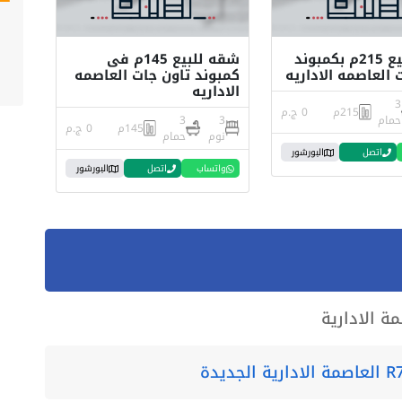
شقه للبيع 215م بكمبوند
شقه للبيع 145م فى
 العاصمه الاداريه
كمبوند تاون جات العاصمه
الاداريه
3
215م
0 ج.م
حمام
3
3
145م
0 ج.م
نوم
حمام
اتصل
البورشور
واتساب
اتصل
البورشور
ة الادارية