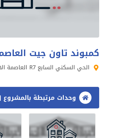
كمبوند تاون جيت العاصمة
الحي السكني السابع R7 العاصمة الادارية الجديدة
وحدات مرتبطة بالمشروع [3 وحدات]