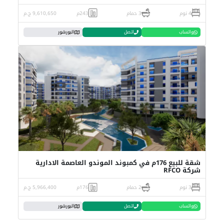
4 نوم
3 حمام
243م
9,610,650 ج.م
واتساب
اتصل
البورشور
شقة للبيع 176م في كمبوند الموندو العاصمة الادارية
شركة RFCO
3 نوم
2 حمام
176م
5,966,400 ج.م
واتساب
اتصل
البورشور