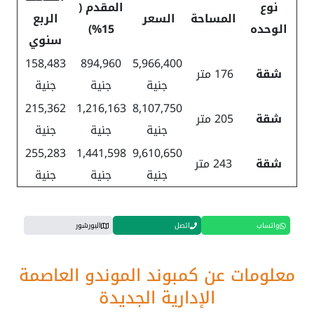
نوع
المقدم (
المساحة
السعر
الربع
الوحده
15%)
سنوي
158,483
894,960
5,966,400
شقة
176 متر
جنية
جنية
جنية
215,362
1,216,163
8,107,750
شقة
205 متر
جنية
جنية
جنية
255,283
1,441,598
9,610,650
شقة
243 متر
جنية
جنية
جنية
واتساب
اتصل
البورشور
معلومات عن كمبوند الموندو العاصمة
الإدارية الجديدة