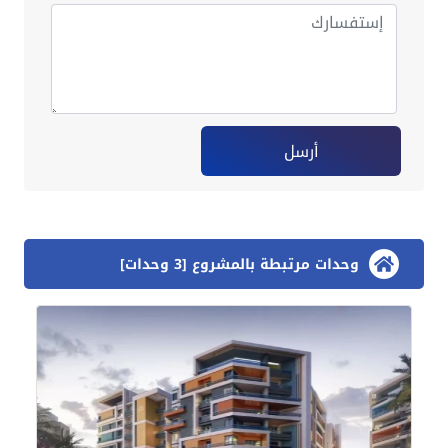
أرسل
وحدات مرتبطة بالمشروع [3 وحدات]