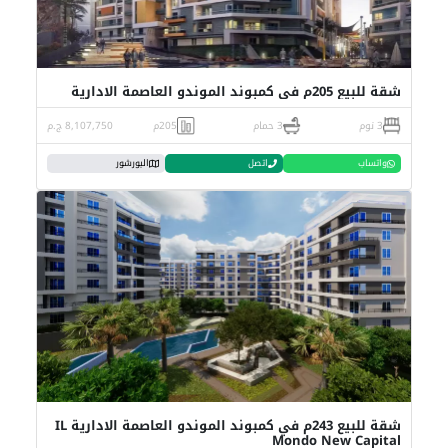
شقة للبيع 205م في كمبوند الموندو العاصمة الادارية
3 نوم
3 حمام
205م
8,107,750 ج.م
واتساب
اتصل
البورشور
شقة للبيع 243م في كمبوند الموندو العاصمة الادارية IL
Mondo New Capital